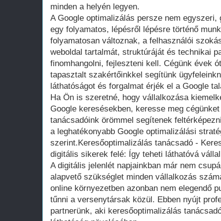
minden a helyén legyen.
A Google optimalizálás persze nem egyszeri, g
egy folyamatos, lépésről lépésre történő mun
folyamatosan változnak, a felhasználói szokás
weboldal tartalmát, struktúráját és technikai 
finomhangolni, fejleszteni kell. Cégünk évek ó
tapasztalt szakértőinkkel segítünk ügyfelein
láthatóságot és forgalmat érjék el a Google talál
Ha Ön is szeretné, hogy vállalkozása kiemelk
Google keresésekben, keresse meg cégünket
tanácsadóink örömmel segítenek feltérképezni
a leghatékonyabb Google optimalizálási stratég
szerint.Keresőoptimalizálás tanácsadó - Kere
digitális sikerek felé: Így teheti láthatóvá váll
A digitális jelenlét napjainkban már nem csup
alapvető szükséglet minden vállalkozás számá
online környezetben azonban nem elegendő pusz
tűnni a versenytársak közül. Ebben nyújt prof
partnerünk, aki keresőoptimalizálás tanácsadók