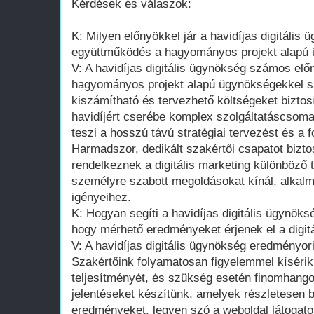
Kérdések és válaszok:
K: Milyen előnyökkel jár a havidíjas digitális 
együttműködés a hagyományos projekt alapú
V: A havidíjas digitális ügynökség számos elő
hagyományos projekt alapú ügynökségekkel s
kiszámítható és tervezhető költségeket biztos
havidíjért cserébe komplex szolgáltatáscsoma
teszi a hosszú távú stratégiai tervezést és a 
Harmadszor, dedikált szakértői csapatot bizto
rendelkeznek a digitális marketing különböző t
személyre szabott megoldásokat kínál, alkal
igényeihez.
K: Hogyan segíti a havidíjas digitális ügynöks
hogy mérhető eredményeket érjenek el a digit
V: A havidíjas digitális ügynökség eredményor
Szakértőink folyamatosan figyelemmel kíséri
teljesítményét, és szükség esetén finomhango
jelentéseket készítünk, amelyek részletesen b
eredményeket, legyen szó a weboldal látogato