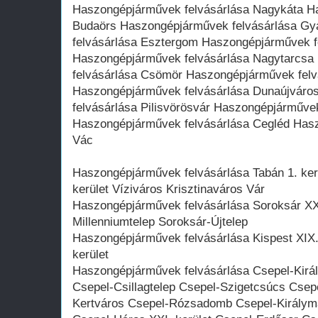
Haszongépjárművek felvásárlása Nagykáta H
Budaörs Haszongépjárművek felvásárlása Gy
felvásárlása Esztergom Haszongépjárművek f
Haszongépjárművek felvásárlása Nagytarcs
felvásárlása Csömör Haszongépjárművek fel
Haszongépjárművek felvásárlása Dunaújváro
felvásárlása Pilisvörösvár Haszongépjárművek
Haszongépjárművek felvásárlása Cegléd Hasz
Vác
Haszongépjárművek felvásárlása Tabán 1. kerü
kerület Víziváros Krisztinaváros Vár
Haszongépjárművek felvásárlása Soroksár XXII
Millenniumtelep Soroksár-Újtelep
Haszongépjárművek felvásárlása Kispest XIX. 
kerület
Haszongépjárművek felvásárlása Csepel-Kirá
Csepel-Csillagtelep Csepel-Szigetcsúcs Csepe
Kertváros Csepel-Rózsadomb Csepel-Királym