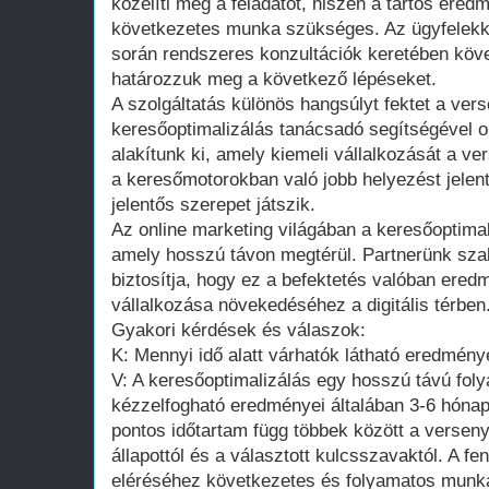
közelíti meg a feladatot, hiszen a tartós ere
következetes munka szükséges. Az ügyfelekk
során rendszeres konzultációk keretében köve
határozzuk meg a következő lépéseket.
A szolgáltatás különös hangsúlyt fektet a vers
keresőoptimalizálás tanácsadó segítségével o
alakítunk ki, amely kiemeli vállalkozását a v
a keresőmotorokban való jobb helyezést jelen
jelentős szerepet játszik.
Az online marketing világában a keresőoptimal
amely hosszú távon megtérül. Partnerünk sza
biztosítja, hogy ez a befektetés valóban ered
vállalkozása növekedéséhez a digitális térben
Gyakori kérdések és válaszok:
K: Mennyi idő alatt várhatók látható eredmén
V: A keresőoptimalizálás egy hosszú távú fol
kézzelfogható eredményei általában 3-6 hónap
pontos időtartam függ többek között a verseny 
állapottól és a választott kulcsszavaktól. A f
eléréséhez következetes és folyamatos munk