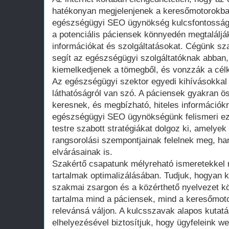
hatékonyan megjelenjenek a keresőmotorokba
egészségügyi SEO ügynökség kulcsfontosságú
a potenciális páciensek könnyedén megtalálj
információkat és szolgáltatásokat. Cégünk sz
segít az egészségügyi szolgáltatóknak abban
kiemelkedjenek a tömegből, és vonzzák a cél
Az egészségügyi szektor egyedi kihívásokkal
láthatóságról van szó. A páciensek gyakran ö
keresnek, és megbízható, hiteles információk
egészségügyi SEO ügynökségünk felismeri eze
testre szabott stratégiákat dolgoz ki, amely
rangsorolási szempontjainak felelnek meg, ha
elvárásainak is.
Szakértő csapatunk mélyreható ismeretekkel 
tartalmak optimalizálásában. Tudjuk, hogyan k
szakmai zsargon és a közérthető nyelvezet kö
tartalma mind a páciensek, mind a keresőmot
relevánsá váljon. A kulcsszavak alapos kutatá
elhelyezésével biztosítjuk, hogy ügyfeleink w