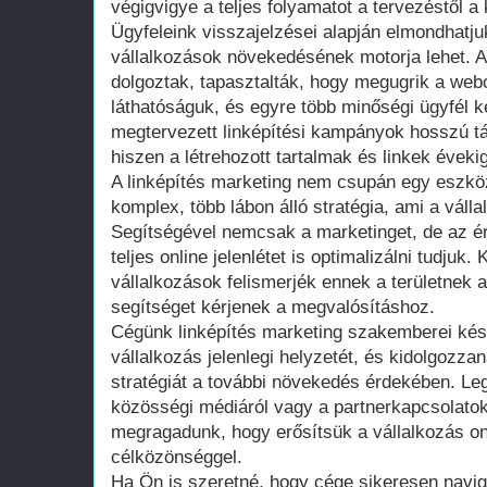
végigvigye a teljes folyamatot a tervezéstől a 
Ügyfeleink visszajelzései alapján elmondhatju
vállalkozások növekedésének motorja lehet. A
dolgoztak, tapasztalták, hogy megugrik a webo
láthatóságuk, és egyre több minőségi ügyfél k
megtervezett linképítési kampányok hosszú tá
hiszen a létrehozott tartalmak és linkek éveki
A linképítés marketing nem csupán egy eszk
komplex, több lábon álló stratégia, ami a válla
Segítségével nemcsak a marketinget, de az ér
teljes online jelenlétet is optimalizálni tudjuk
vállalkozások felismerjék ennek a területnek 
segítséget kérjenek a megvalósításhoz.
Cégünk linképítés marketing szakemberei kés
vállalkozás jelenlegi helyzetét, és kidolgozz
stratégiát a további növekedés érdekében. Leg
közösségi médiáról vagy a partnerkapcsolatok
megragadunk, hogy erősítsük a vállalkozás onl
célközönséggel.
Ha Ön is szeretné, hogy cége sikeresen navigá