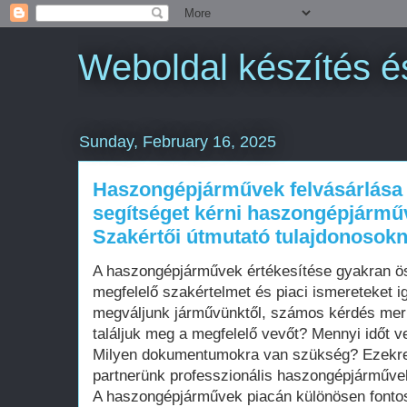
Weboldal készítés é
Sunday, February 16, 2025
Haszongépjárművek felvásárlása -
segítséget kérni haszongépjárműv
Szakértői útmutató tulajdonosok
A haszongépjárművek értékesítése gyakran ös
megfelelő szakértelmet és piaci ismereteket ig
megváljunk járművünktől, számos kérdés merü
találjuk meg a megfelelő vevőt? Mennyi időt v
Milyen dokumentumokra van szükség? Ezekre 
partnerünk professzionális haszongépjárművek
A haszongépjárművek piacán különösen fontos