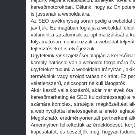
hajtunk végre a weboldalon, amelyek növelik a
keresőmotorokban. Célunk, hogy az Ön potenciá
is jussanak a weboldalára.
Az SEO tevékenység során pedig a weboldal te
javítjuk. Ez magában foglalja a weboldal felép
valamint a tartalomnak az optimalizálását a 
folyamatosan monitorozzuk a weboldal teljes
fejlesztéseket is elvégezzük.
Ügyfeleink visszajelzései alapján a keresőm
komoly hatással van a weboldal forgalmára és
ügyfeleket tudunk a weboldalra irányítani, aki
termékeink vagy szolgáltatásaink iránt. Ez pe
véletlenszerű, célcsoport nélküli látogatók.
Akár kezdő vállalkozásról, akár már évek óta
keresőmarketing és SEO kulcsfontosságú a ho
számára komplex, stratégiai megközelítést al
a web nyújtotta lehetőségeket a lehető leghat
Megbízható, eredményorientált partnerként áll
Amennyiben felkeltettük az érdeklődését, kérj
kapcsolatot, és beszéljük meg, hogyan tudun