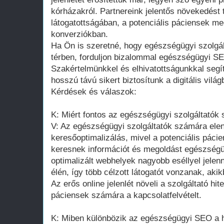
kórházakról. Partnereink jelentős növekedést 
látogatottságában, a potenciális páciensek m
konverziókban.
Ha Ön is szeretné, hogy egészségügyi szolgál
térben, forduljon bizalommal egészségügyi 
Szakértelmünkkel és elhivatottságunkkal segítü
hosszú távú sikert biztosítunk a digitális világ
Kérdések és válaszok:
K: Miért fontos az egészségügyi szolgáltatók
V: Az egészségügyi szolgáltatók számára elen
keresőoptimalizálás, mivel a potenciális páci
keresnek információt és megoldást egészségüg
optimalizált webhelyek nagyobb eséllyel jel
élén, így több célzott látogatót vonzanak, aki
Az erős online jelenlét növeli a szolgáltató hi
páciensek számára a kapcsolatfelvételt.
K: Miben különbözik az egészségügyi SEO a