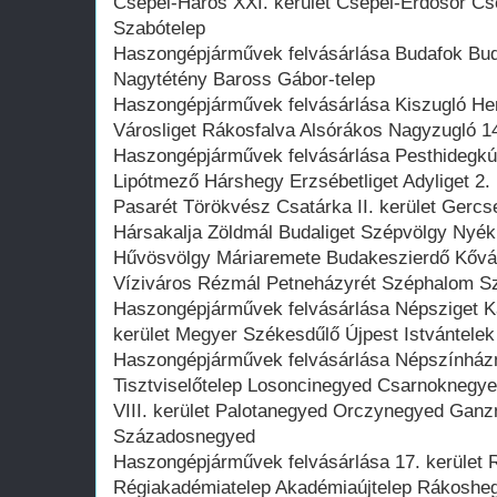
Csepel-Háros XXI. kerület Csepel-Erdősor Cs
Szabótelep
Haszongépjárművek felvásárlása Budafok Budat
Nagytétény Baross Gábor-telep
Haszongépjárművek felvásárlása Kiszugló He
Városliget Rákosfalva Alsórákos Nagyzugló 14
Haszongépjárművek felvásárlása Pesthidegkú
Lipótmező Hárshegy Erzsébetliget Adyliget 2. 
Pasarét Törökvész Csatárka II. kerület Gercs
Hársakalja Zöldmál Budaliget Szépvölgy Nyék
Hűvösvölgy Máriaremete Budakeszierdő Kőv
Víziváros Rézmál Petneházyrét Széphalom 
Haszongépjárművek felvásárlása Népsziget Ká
kerület Megyer Székesdűlő Újpest Istvántelek
Haszongépjárművek felvásárlása Népszínházn
Tisztviselőtelep Losoncinegyed Csarnoknegy
VIII. kerület Palotanegyed Orczynegyed Gan
Századosnegyed
Haszongépjárművek felvásárlása 17. kerület 
Régiakadémiatelep Akadémiaújtelep Rákosh