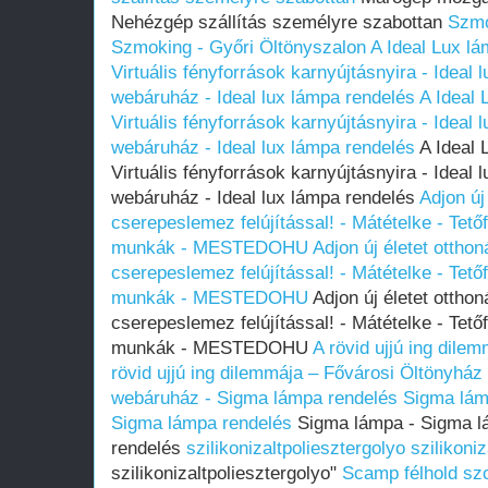
Nehézgép szállítás személyre szabottan
Szmo
Szmoking - Győri Öltönyszalon
A Ideal Lux l
Virtuális fényforrások karnyújtásnyira - Ideal 
webáruház - Ideal lux lámpa rendelés
A Ideal 
Virtuális fényforrások karnyújtásnyira - Ideal 
webáruház - Ideal lux lámpa rendelés
A Ideal 
Virtuális fényforrások karnyújtásnyira - Ideal 
webáruház - Ideal lux lámpa rendelés
Adjon új
cserepeslemez felújítással! - Mátételke - Tető
munkák - MESTEDOHU
Adjon új életet ottho
cserepeslemez felújítással! - Mátételke - Tető
munkák - MESTEDOHU
Adjon új életet ottho
cserepeslemez felújítással! - Mátételke - Tető
munkák - MESTEDOHU
A rövid ujjú ing dile
rövid ujjú ing dilemmája – Fővárosi Öltönyház
webáruház - Sigma lámpa rendelés
Sigma lám
Sigma lámpa rendelés
Sigma lámpa - Sigma l
rendelés
szilikonizaltpoliesztergolyo
szilikoni
szilikonizaltpoliesztergolyo"
Scamp félhold sz