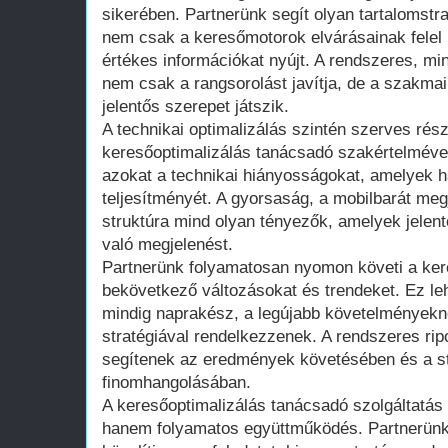
sikerében. Partnerünk segít olyan tartalomstr
nem csak a keresőmotorok elvárásainak felel
értékes információkat nyújt. A rendszeres, mi
nem csak a rangsorolást javítja, de a szakmai
jelentős szerepet játszik.
A technikai optimalizálás szintén szerves rés
keresőoptimalizálás tanácsadó szakértelmével s
azokat a technikai hiányosságokat, amelyek há
teljesítményét. A gyorsaság, a mobilbarát megj
struktúra mind olyan tényezők, amelyek jelen
való megjelenést.
Partnerünk folyamatosan nyomon követi a kere
bekövetkező változásokat és trendeket. Ez leh
mindig naprakész, a legújabb követelményekne
stratégiával rendelkezzenek. A rendszeres ri
segítenek az eredmények követésében és a st
finomhangolásában.
A keresőoptimalizálás tanácsadó szolgáltatá
hanem folyamatos együttműködés. Partnerünk 