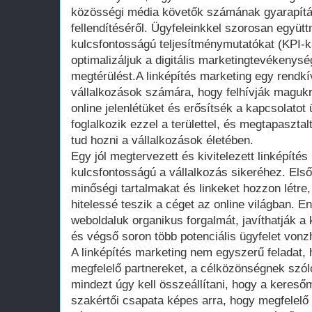
közösségi média követők számának gyarapítás
fellendítéséről. Ügyfeleinkkel szorosan együt
kulcsfontosságú teljesítménymutatókat (KPI-ka
optimalizáljuk a digitális marketingtevékenys
megtérülést.A linképítés marketing egy rendk
vállalkozások számára, hogy felhívják magukra
online jelenlétüket és erősítsék a kapcsolatot
foglalkozik ezzel a területtel, és megtapasztal
tud hozni a vállalkozások életében.
Egy jól megtervezett és kivitelezett linképítés
kulcsfontosságú a vállalkozás sikeréhez. Első
minőségi tartalmakat és linkeket hozzon létr
hitelessé teszik a céget az online világban. E
weboldaluk organikus forgalmát, javíthatják a
és végső soron több potenciális ügyfelet vonz
A linképítés marketing nem egyszerű feladat, h
megfelelő partnereket, a célközönségnek szóló
mindezt úgy kell összeállítani, hogy a kereső
szakértői csapata képes arra, hogy megfelelő 