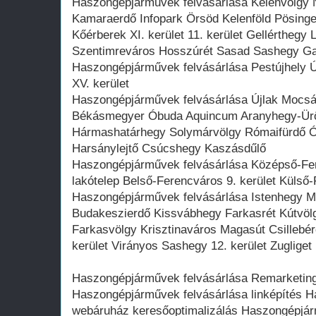
Haszongépjárművek felvásárlása Kelenvölgy 
Kamaraerdő Infopark Örsöd Kelenföld Pösin
Kőérberek XI. kerület 11. kerület Gellérthegy
Szentimreváros Hosszúrét Sasad Sashegy Ga
Haszongépjárművek felvásárlása Pestújhely Új
XV. kerület
Haszongépjárművek felvásárlása Újlak Mocsáro
Békásmegyer Óbuda Aquincum Aranyhegy-Ürö
Hármashatárhegy Solymárvölgy Rómaifürdő Ób
Harsánylejtő Csúcshegy Kaszásdűlő
Haszongépjárművek felvásárlása Középső-Fere
lakótelep Belső-Ferencváros 9. kerület Külső-
Haszongépjárművek felvásárlása Istenhegy 
Budakeszierdő Kissvábhegy Farkasrét Kútvö
Farkasvölgy Krisztinaváros Magasút Csillebé
kerület Virányos Sashegy 12. kerület Zugliget
Haszongépjárművek felvásárlása Remarketing
Haszongépjárművek felvásárlása linképítés 
webáruház keresőoptimalizálás Haszongépjár