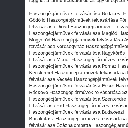
függhet a jármű típusától és az ügylet egyedi 
Haszongépjárművek felvásárlása Budapest H
Gödöllő Haszongépjárművek felvásárlása Fó
felvásárlása Diósd Haszongépjárművek felvá
Haszongépjárművek felvásárlása Maglód Has
Mogyoród Haszongépjárművek felvásárlása 
felvásárlása Veresegyház Haszongépjárművek
Haszongépjárművek felvásárlása Nagykőrös
felvásárlása Monor Haszongépjárművek felvá
Haszongépjárművek felvásárlása Pomáz Hasz
Kecskemét Haszongépjárművek felvásárlása
felvásárlása Vecsés Haszongépjárművek felv
Haszongépjárművek felvásárlása Ecser Hasz
Ráckeve Haszongépjárművek felvásárlása Sz
Haszongépjárművek felvásárlása Szentendre
felvásárlása Érd Haszongépjárművek felvásár
Haszongépjárművek felvásárlása Budakeszi 
Budakalász Haszongépjárművek felvásárlása
felvásárlása Százhalombatta Haszongépjármű