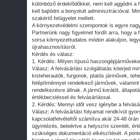
különböző érdeklődőkkel, nem kell aggódni a f
kell bajlódni a bonyolult adminisztrációval. 
szakértő felügyelet mellett.
A környezetvédelmi szempontok is egyre nag
Partnerünk nagy figyelmet fordít arra, hogy a 
sorsa környezettudatos módon alakuljon, legy
újrahasznosításról.
Kérdés és válasz:
1. Kérdés: Milyen típusú haszongépjárműveket
Válasz: A felvásárlási szolgáltatás kiterjed 
kisteherautók, furgonok, platós járművek, teh
felépítménnyel rendelkező járművek, valamint 
rendelkezésre állnak. A jármű korától, állapotá
értékbecsléssel és felvásárlással.
2. Kérdés: Mennyi időt vesz igénybe a felvásá
Válasz: A felvásárlási folyamat rendkívül gyor
kapcsolatfelvételtől számítva akár 24-48 órán 
ügyintézés, beleértve a helyszíni szemlét, ér
szükséges dokumentáció elkészítését. A pont