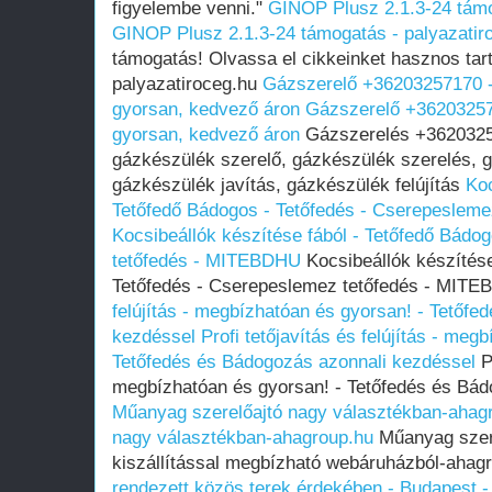
figyelembe venni."
GINOP Plusz 2.1.3-24 támo
GINOP Plusz 2.1.3-24 támogatás - palyazatir
támogatás! Olvassa el cikkeinket hasznos tarta
palyazatiroceg.hu
Gázszerelő +36203257170 -
gyorsan, kedvező áron
Gázszerelő +36203257
gyorsan, kedvező áron
Gázszerelés +36203257
gázkészülék szerelő, gázkészülék szerelés, 
gázkészülék javítás, gázkészülék felújítás
Koc
Tetőfedő Bádogos - Tetőfedés - Cserepeslem
Kocsibeállók készítése fából - Tetőfedő Bádo
tetőfedés - MITEBDHU
Kocsibeállók készítése
Tetőfedés - Cserepeslemez tetőfedés - MIT
felújítás - megbízhatóan és gyorsan! - Tetőf
kezdéssel
Profi tetőjavítás és felújítás - meg
Tetőfedés és Bádogozás azonnali kezdéssel
Pr
megbízhatóan és gyorsan! - Tetőfedés és Bád
Műanyag szerelőajtó nagy választékban-ahag
nagy választékban-ahagroup.hu
Műanyag szere
kiszállítással megbízható webáruházból-ahag
rendezett közös terek érdekében - Budapest -