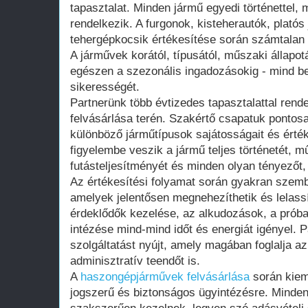
tapasztalat. Minden jármű egyedi történettel, 
rendelkezik. A furgonok, kisteherautók, plat
tehergépkocsik értékesítése során számtalan 
A járművek korától, típusától, műszaki állapot
egészen a szezonális ingadozásokig - mind be
sikerességét.
Partnerünk több évtizedes tapasztalattal ren
felvásárlása terén. Szakértő csapatuk pontos
különböző járműtípusok sajátosságait és érté
figyelembe veszik a jármű teljes történetét, mű
futásteljesítményét és minden olyan tényezőt,
Az értékesítési folyamat során gyakran szemb
amelyek jelentősen megnehezíthetik és lelass
érdeklődők kezelése, az alkudozások, a prób
intézése mind-mind időt és energiát igényel. 
szolgáltatást nyújt, amely magában foglalja 
adminisztratív teendőt is.
A
haszongépjárművek felvásárlása
során kieme
jogszerű és biztonságos ügyintézésre. Minde