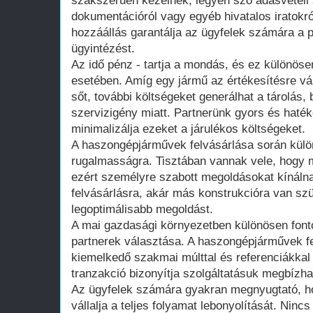
szakszerűen kezelnek, legyen szó adásvételi
dokumentációról vagy egyéb hivatalos iratokró
hozzáállás garantálja az ügyfelek számára a
ügyintézést.
Az idő pénz - tartja a mondás, és ez különös
esetében. Amíg egy jármű az értékesítésre vár
sőt, további költségeket generálhat a tárolás,
szervizigény miatt. Partnerünk gyors és haték
minimalizálja ezeket a járulékos költségeket.
A haszongépjárművek felvásárlása során külö
rugalmasságra. Tisztában vannak vele, hogy m
ezért személyre szabott megoldásokat kínáln
felvásárlásra, akár más konstrukcióra van sz
legoptimálisabb megoldást.
A mai gazdasági környezetben különösen font
partnerek választása. A haszongépjárművek fe
kiemelkedő szakmai múlttal és referenciákkal
tranzakció bizonyítja szolgáltatásuk megbízh
Az ügyfelek számára gyakran megnyugtató, ho
vállalja a teljes folyamat lebonyolítását. Nin