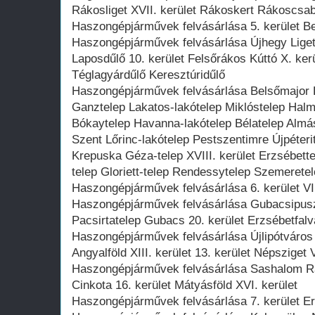
Rákosliget XVII. kerület Rákoskert Rákoscsa
Haszongépjárművek felvásárlása 5. kerület Bel
Haszongépjárművek felvásárlása Újhegy Lige
Laposdűlő 10. kerület Felsőrákos Kúttó X. ke
Téglagyárdűlő Keresztúridűlő
Haszongépjárművek felvásárlása Belsőmajor Li
Ganztelep Lakatos-lakótelep Miklóstelep Hal
Bókaytelep Havanna-lakótelep Bélatelep Almá
Szent Lőrinc-lakótelep Pestszentimre Újpéteri
Krepuska Géza-telep XVIII. kerület Erzsébett
telep Gloriett-telep Rendessytelep Szemerete
Haszongépjárművek felvásárlása 6. kerület VI
Haszongépjárművek felvásárlása Gubacsipusz
Pacsirtatelep Gubacs 20. kerület Erzsébetfal
Haszongépjárművek felvásárlása Újlipótváro
Angyalföld XIII. kerület 13. kerület Népsziget 
Haszongépjárművek felvásárlása Sashalom R
Cinkota 16. kerület Mátyásföld XVI. kerület
Haszongépjárművek felvásárlása 7. kerület Er