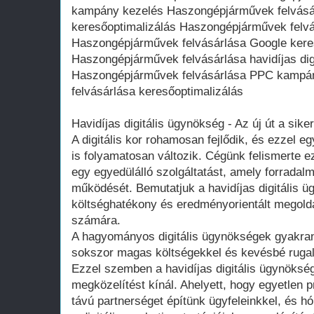
kampány kezelés Haszongépjárművek felvásár
keresőoptimalizálás Haszongépjárművek felvás
Haszongépjárművek felvásárlása Google kere
Haszongépjárművek felvásárlása havidíjas dig
Haszongépjárművek felvásárlása PPC kampá
felvásárlása keresőoptimalizálás
Havidíjas digitális ügynökség - Az új út a sike
A digitális kor rohamosan fejlődik, és ezzel eg
is folyamatosan változik. Cégünk felismerte ez
egy egyedülálló szolgáltatást, amely forradalm
működését. Bemutatjuk a havidíjas digitális 
költséghatékony és eredményorientált megoldá
számára.
A hagyományos digitális ügynökségek gyakran
sokszor magas költségekkel és kevésbé ruga
Ezzel szemben a havidíjas digitális ügynökség
megközelítést kínál. Ahelyett, hogy egyetlen 
távú partnerséget építünk ügyfeleinkkel, és h