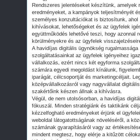
Rendszeres jelentéseket készítünk, amelyek r
eredményeket, a kampányok teljesítményét és 
személyes konzultációkat is biztosítunk, ahol 
kihívásokat, lehetőségeket és az ügyfelek igé
együttműködés lehetővé teszi, hogy azonnal re
körülményekre és az ügyfelek visszajelzéseir
A havidíjas digitális ügynökség rugalmassága
szolgáltatásainkat az ügyfelek igényeihez iga
vállalkozás, ezért nincs két egyforma szolgá
számára egyedi megoldást kínálunk, figyelemb
iparágát, célcsoportját és marketingcéljait. Le
középvállalkozásról vagy nagyvállalat digitál
szakértőink készen állnak a kihívásra.
Végül, de nem utolsósorban, a havidíjas digi
fókuszál. Minden stratégiánk és taktikánk cél
kézzelfogható eredményeket érjünk el ügyfel
weboldal látogatottságának növeléséről, a kö
számának gyarapításáról vagy az értékesítése
mindent megtesz, hogy elérje a kitűzött céloka