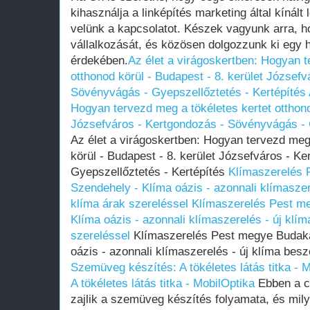
kihasználja a linképítés marketing által kínált
velünk a kapcsolatot. Készek vagyunk arra, 
vállalkozását, és közösen dolgozzunk ki egy 
érdekében.
Az élet a virágoskertben: Hogyan t
otthonod körül - Budapest - 8. kerület József
Sövényvágás - Gyepszellőztetés - Kertépítés
Hogyan tervezd meg a tökéletes kertet otthono
Józsefváros - Kertgondozás - Sövényvágás - 
Az élet a virágoskertben: Hogyan tervezd meg 
körül - Budapest - 8. kerület Józsefváros - K
Gyepszellőztetés - Kertépítés
Klímaszerelés 
Szendehely - Klíma oázis - azonnali klímaszer
klíma árak szereléssel
Klímaszerelés Pest me
Klíma oázis - azonnali klímaszerelés - új klím
szereléssel
Klímaszerelés Pest megye Budaka
oázis - azonnali klímaszerelés - új klíma besz
Szemüveg készítés: A tökéletes látás titka - 
A tökéletes látás titka - MobilOptika
Ebben a c
zajlik a szemüveg készítés folyamata, és mi