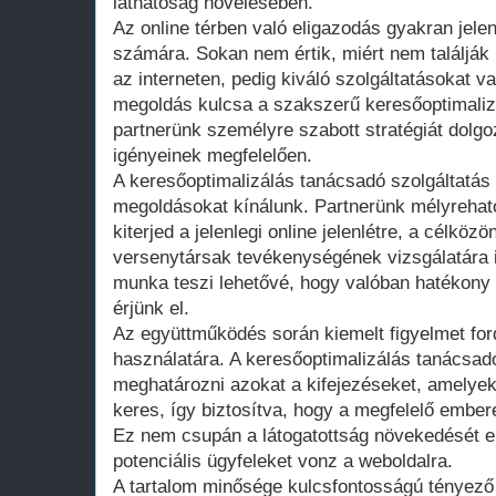
láthatóság növelésében.
Az online térben való eligazodás gyakran jelen
számára. Sokan nem értik, miért nem találják 
az interneten, pedig kiváló szolgáltatásokat v
megoldás kulcsa a szakszerű keresőoptimalizá
partnerünk személyre szabott stratégiát dolgo
igényeinek megfelelően.
A keresőoptimalizálás tanácsadó szolgáltatás
megoldásokat kínálunk. Partnerünk mélyrehat
kiterjed a jelenlegi online jelenlétre, a célkö
versenytársak tevékenységének vizsgálatára i
munka teszi lehetővé, hogy valóban hatékony
érjünk el.
Az együttműködés során kiemelt figyelmet ford
használatára. A keresőoptimalizálás tanácsad
meghatározni azokat a kifejezéseket, amelye
keres, így biztosítva, hogy a megfelelő embere
Ez nem csupán a látogatottság növekedését 
potenciális ügyfeleket vonz a weboldalra.
A tartalom minősége kulcsfontosságú tényező