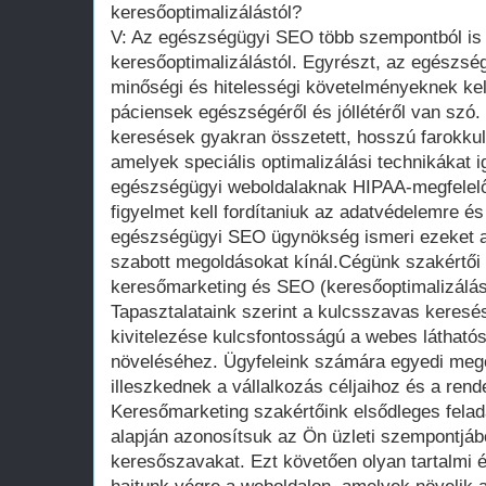
keresőoptimalizálástól?
V: Az egészségügyi SEO több szempontból is
keresőoptimalizálástól. Egyrészt, az egészsé
minőségi és hitelességi követelményeknek kel
páciensek egészségéről és jóllétéről van szó
keresések gyakran összetett, hosszú farokku
amelyek speciális optimalizálási technikákat 
egészségügyi weboldalaknak HIPAA-megfelelőn
figyelmet kell fordítaniuk az adatvédelemre és
egészségügyi SEO ügynökség ismeri ezeket a 
szabott megoldásokat kínál.Cégünk szakértői
keresőmarketing és SEO (keresőoptimalizálás
Tapasztalataink szerint a kulcsszavas keresés
kivitelezése kulcsfontosságú a webes láthatós
növeléséhez. Ügyfeleink számára egyedi meg
illeszkednek a vállalkozás céljaihoz és a rend
Keresőmarketing szakértőink elsődleges felad
alapján azonosítsuk az Ön üzleti szempontjáb
keresőszavakat. Ezt követően olyan tartalmi é