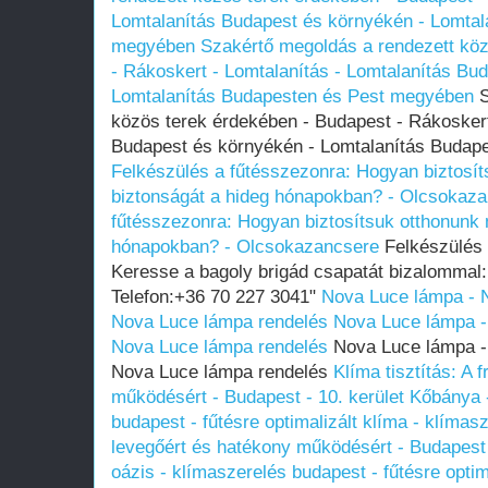
Lomtalanítás Budapest és környékén - Lomtal
megyében
Szakértő megoldás a rendezett köz
- Rákoskert - Lomtalanítás - Lomtalanítás Bu
Lomtalanítás Budapesten és Pest megyében
S
közös terek érdekében - Budapest - Rákoskert
Budapest és környékén - Lomtalanítás Budap
Felkészülés a fűtésszezonra: Hogyan biztosít
biztonságát a hideg hónapokban? - Olcsokaz
fűtésszezonra: Hogyan biztosítsuk otthonunk 
hónapokban? - Olcsokazancsere
Felkészülés 
Keresse a bagoly brigád csapatát bizalomma
Telefon:+36 70 227 3041"
Nova Luce lámpa - 
Nova Luce lámpa rendelés
Nova Luce lámpa -
Nova Luce lámpa rendelés
Nova Luce lámpa -
Nova Luce lámpa rendelés
Klíma tisztítás: A 
működésért - Budapest - 10. kerület Kőbánya 
budapest - fűtésre optimalizált klíma - klímas
levegőért és hatékony működésért - Budapest 
oázis - klímaszerelés budapest - fűtésre optim