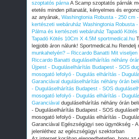
szoptatós párna
A Scamp szoptatós párnák me
etetés minden pillanatát, kényelmes és ergono
az anyának,
Washingtonia Robusta - 250 cm 
kertészeti webáruház
Washingtonia Robusta -
Pálma és kertészeti webáruház
Tapadó Kötés
Tapadó Kötés 10Cm X 4.5M sportmedical.hu
T
legjobb áron nálunk! Sportmedical.hu Rendelj
munkahelyén? – Riccardo Banatti
Mit viselje
Riccardo Banatti
duguláselhárítás néhány órán 
Újpest - Duguláselhárítás Budapest - SOS dugu
mosogató lefolyó - Dugulás elhárítás - Dugulá
Garanciával
duguláselhárítás néhány órán belü
- Duguláselhárítás Budapest - SOS duguláselhá
mosogató lefolyó - Dugulás elhárítás - Dugulá
Garanciával
duguláselhárítás néhány órán belü
- Duguláselhárítás Budapest - SOS duguláselhá
mosogató lefolyó - Dugulás elhárítás - Dugulá
Garanciával Egészségügyi seo ügynökség - A k
jelenléthez az egészségügyi szektorban
Az internet korában elengedhetetlen, hogy az