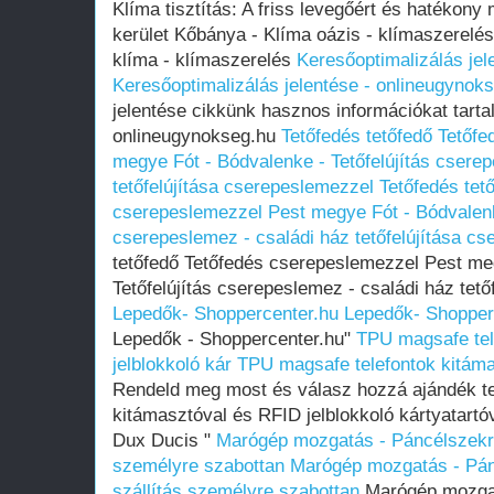
Klíma tisztítás: A friss levegőért és hatékony
kerület Kőbánya - Klíma oázis - klímaszerelés 
klíma - klímaszerelés
Keresőoptimalizálás jel
Keresőoptimalizálás jelentése - onlineugynok
jelentése cikkünk hasznos információkat tart
onlineugynokseg.hu
Tetőfedés tetőfedő Tetőf
megye Fót - Bódvalenke - Tetőfelújítás csere
tetőfelújítása cserepeslemezzel
Tetőfedés tet
cserepeslemezzel Pest megye Fót - Bódvalenke
cserepeslemez - családi ház tetőfelújítása c
tetőfedő Tetőfedés cserepeslemezzel Pest me
Tetőfelújítás cserepeslemez - családi ház tet
Lepedők- Shoppercenter.hu
Lepedők- Shopper
Lepedők - Shoppercenter.hu"
TPU magsafe tel
jelblokkoló kár
TPU magsafe telefontok kitáma
Rendeld meg most és válasz hozzá ajándék t
kitámasztóval és RFID jelblokkoló kártyatartó
Dux Ducis "
Marógép mozgatás - Páncélszekr
személyre szabottan
Marógép mozgatás - Pá
szállítás személyre szabottan
Marógép mozgat