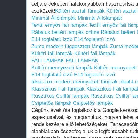
célja érdekében hatékonyabban hasznosítsa 
eszközeit!
Kültéri asztali lámpák
Kültéri asztal
Minimál Állólámpák
Minimál Állólámpák
Textil ernyős fali lámpák
Textil ernyős fali lám
Rábalux beltéri lámpák online
Rábalux beltéri
E14 foglalatú izzó
E14 foglalatú izzó
Zuma modern függesztett lámpák
Zuma moder
Kültéri fali lámpák
Kültéri fali lámpák
FALI LÁMPÁK
FALI LÁMPÁK
Kültéri mennyezeti lámpák
Kültéri mennyezeti
E14 foglalatú izzó
E14 foglalatú izzó
Ideal-Lux modern mennyezeti lámpák
Ideal-L
Klasszikus Fali lámpák
Klasszikus Fali lámpá
Rusztikus Csillár lámpák
Rusztikus Csillár l
Csiptetős lámpák
Csiptetős lámpák
Cégünk évek óta foglalkozik a Google keresőo
aspektusaival, és megtanultuk, hogyan lehet a
rendelkezésre álló lehetőségeket. Tanácsadóin
alábbiakban összefoglaljuk a legfontosabb tu