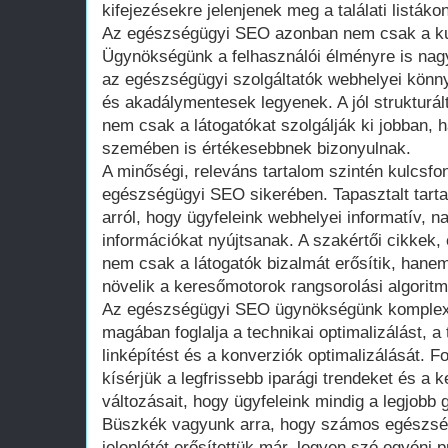
kifejezésekre jelenjenek meg a találati listákon
Az egészségügyi SEO azonban nem csak a ku
Ügynökségünk a felhasználói élményre is nagy
az egészségügyi szolgáltatók webhelyei könn
és akadálymentesek legyenek. A jól strukturált,
nem csak a látogatókat szolgálják ki jobban,
szemében is értékesebbnek bizonyulnak.
A minőségi, releváns tartalom szintén kulcsf
egészségügyi SEO sikerében. Tapasztalt tart
arról, hogy ügyfeleink webhelyei informatív, n
információkat nyújtsanak. A szakértői cikkek
nem csak a látogatók bizalmát erősítik, hanem
növelik a keresőmotorok rangsorolási algorit
Az egészségügyi SEO ügynökségünk komplex 
magában foglalja a technikai optimalizálást, a 
linképítést és a konverziók optimalizálását. 
kísérjük a legfrissebb iparági trendeket és a
változásait, hogy ügyfeleink mindig a legjobb
Büszkék vagyunk arra, hogy számos egészségü
jelenlétét erősítettük már, legyen szó egyéni p