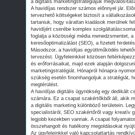
a digitális marketingstratégiájuk megvalósítás
A havidíjas rendszer számos előnnyel jár. Elő
tervezhető költségeket biztosít a vállalkozáso
tartaniuk, hogy váratlan kiadások merülnek fe
havidíjért cserébe komplex szolgáltatáscso
foglalja a közösségi média menedzsmentet, a 
keresőoptimalizálást (SEO), a fizetett hirdet
Másodszor, a havidíjas együttműködés lehetőv
tervezést. Ügyfeleinkkel közösen feltérképezz
és erőforrásaikat, majd ezek alapján dolgozunk
marketingstratégiát. Hónapról hónapra nyomo
szükség esetén finomhangoljuk a stratégiát, 
megtérülést.
A havidíjas digitális ügynökség egy dedikált c
számára. Ez a csapat szakértőkből áll, akik 
a digitális marketing különböző területein. Le
specialistáról, SEO szakértőről vagy kreatív g
legjobb kezekben vannak. A csapat folyamato
összehangolt és hatékony megoldásokat nyújt
Az ügyfeleinkkel való kapcsolattartás rendkív