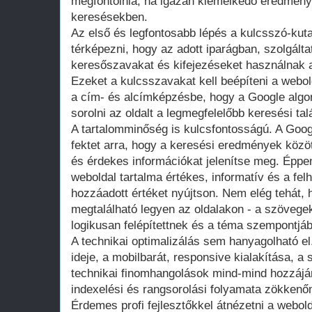
megfontolnia, ha igazán kiemelkedő eredménye
keresésekben.
Az első és legfontosabb lépés a kulcsszó-kutat
térképezni, hogy az adott iparágban, szolgálta
keresőszavakat és kifejezéseket használnak 
Ezeket a kulcsszavakat kell beépíteni a webo
a cím- és alcímképzésbe, hogy a Google algo
sorolni az oldalt a legmegfelelőbb keresési tal
A tartalomminőség is kulcsfontosságú. A Goo
fektet arra, hogy a keresési eredmények közö
és érdekes információkat jelenítse meg. Éppen
weboldal tartalma értékes, informatív és a f
hozzáadott értéket nyújtson. Nem elég tehát,
megtalálható legyen az oldalakon - a szöveg
logikusan felépítettnek és a téma szempontjábó
A technikai optimalizálás sem hanyagolható el.
ideje, a mobilbarát, responsive kialakítása, a
technikai finomhangolások mind-mind hozzájá
indexelési és rangsorolási folyamata zökkenőm
Érdemes profi fejlesztőkkel átnézetni a webold