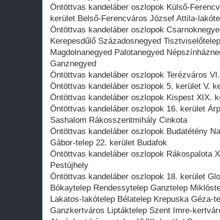
Öntöttvas kandeláber oszlopok Külső-Ferenc
kerület Belső-Ferencváros József Attila-lakóte
Öntöttvas kandeláber oszlopok Csarnoknegye
Kerepesdűlő Századosnegyed Tisztviselőtelep 
Magdolnanegyed Palotanegyed Népszínházne
Ganznegyed
Öntöttvas kandeláber oszlopok Terézváros VI. 
Öntöttvas kandeláber oszlopok 5. kerület V. k
Öntöttvas kandeláber oszlopok Kispest XIX. ke
Öntöttvas kandeláber oszlopok 16. kerület Árp
Sashalom Rákosszentmihály Cinkota
Öntöttvas kandeláber oszlopok Budatétény Na
Gábor-telep 22. kerület Budafok
Öntöttvas kandeláber oszlopok Rákospalota XV.
Pestújhely
Öntöttvas kandeláber oszlopok 18. kerület Glo
Bókaytelep Rendessytelep Ganztelep Miklóste
Lakatos-lakótelep Bélatelep Krepuska Géza-te
Ganzkertváros Liptáktelep Szent Imre-kertvár