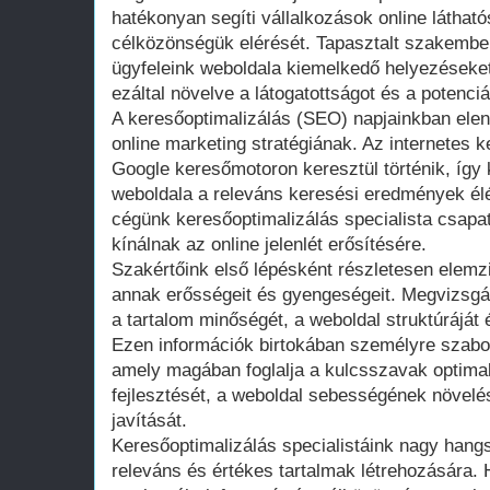
hatékonyan segíti vállalkozások online láthat
célközönségük elérését. Tapasztalt szakembe
ügyfeleink weboldala kiemelkedő helyezéseket
ezáltal növelve a látogatottságot és a potenci
A keresőoptimalizálás (SEO) napjainkban elen
online marketing stratégiának. Az internetes 
Google keresőmotoron keresztül történik, így
weboldala a releváns keresési eredmények élén
cégünk keresőoptimalizálás specialista csapa
kínálnak az online jelenlét erősítésére.
Szakértőink első lépésként részletesen elemzi
annak erősségeit és gyengeségeit. Megvizsgál
a tartalom minőségét, a weboldal struktúráját 
Ezen információk birtokában személyre szabot
amely magában foglalja a kulcsszavak optimali
fejlesztését, a weboldal sebességének növelé
javítását.
Keresőoptimalizálás specialistáink nagy hangs
releváns és értékes tartalmak létrehozására. 