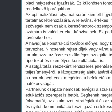
piaci helyzethez igazítsák. Ez különösen font
rendelkező iparágakban.
Az optimalizálási folyamat során kiemelt figye
tartalmak létrehozására. A releváns, értékes i
szövegek nem csak a keresőmotorok szempontj
számára is valódi értéket képviselnek. Ez pe
távú sikerhez.
A havidíjas konstrukció további előnye, hogy 
tervezhet. Nincsenek rejtett díjak vagy váratla
tartalmazza az összes szükséges szolgáltatás
riportokat és személyes konzultációkat is.
A szolgáltatás részeként rendszeres jelentése
teljesítményéről, a látogatottság alakulásáról
a riportok segítenek megérteni a befektetés m
hatékonyságát.
Partnerünk csapata nemcsak elvégzi a szüksé
edukációs szerepet is betölt. Segítenek megér
folyamatát, az alkalmazott stratégiákat és azo
és nyitott kommunikáció teszi igazán értékes