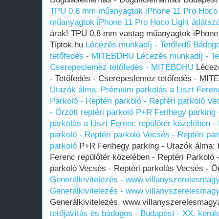
TPU 0,8 mm műanyagtok iPhone 11 Pro Hoco L
műanyagtok iPhone 11 Pro Hoco Light átlátsz
árak! TPU 0,8 mm vastag műanyagtok iPhone 1
Tiptok.hu
Lécezés munkadíj - Tetőfedő Bádog
tetőfedés - MITEBDHU
Lécezés munkadíj - Te
Cserepeslemez tetőfedés - MITEBDHU
Lécezé
- Tetőfedés - Cserepeslemez tetőfedés - M
Utazók álma: Prémium parkolás a Liszt Ferenc
Parkoló - Reptéri parkoló - Reptéri parkoló V
- Őrzött reptéri parkoló
P+R Ferihegy parking
parkolás a Liszt Ferenc repülőtér közelében - 
parkoló - Reptéri parkoló Vecsés - Reptéri par
parkoló
P+R Ferihegy parking - Utazók álma: 
Ferenc repülőtér közelében - Reptéri Parkoló -
parkoló Vecsés - Reptéri parkolás Vecsés - Őr
Generálkivitelezés - www.villanyszerelesmag
Generálkivitelezés - www.villanyszerelesmag
Generálkivitelezés, www.villanyszerelesmag
tetőjavítás és bádogos - Budapest - XX. kerül