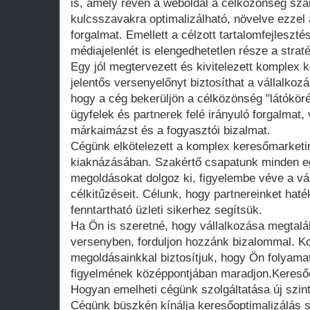
is, amely révén a weboldal a célközönség szá
kulcsszavakra optimalizálható, növelve ezzel 
forgalmat. Emellett a célzott tartalomfejleszt
médiajelenlét is elengedhetetlen része a strat
Egy jól megtervezett és kivitelezett komplex
jelentős versenyelőnyt biztosíthat a vállalkoz
hogy a cég bekerüljön a célközönség "látóköré
ügyfelek és partnerek felé irányuló forgalmat,
márkaimázst és a fogyasztói bizalmat.
Cégünk elkötelezett a komplex keresőmarketin
kiaknázásában. Szakértő csapatunk minden e
megoldásokat dolgoz ki, figyelembe véve a vál
célkitűzéseit. Célunk, hogy partnereinket haté
fenntartható üzleti sikerhez segítsük.
Ha Ön is szeretné, hogy vállalkozása megtalálj
versenyben, forduljon hozzánk bizalommal. 
megoldásainkkal biztosítjuk, hogy Ön folyamat
figyelmének középpontjában maradjon.Keresőop
Hogyan emelheti cégünk szolgáltatása új szintr
Cégünk büszkén kínálja keresőoptimalizálás sp