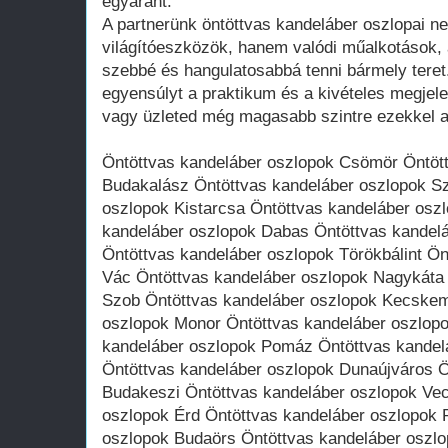
egyaránt.
A partnerünk öntöttvas kandeláber oszlopai n
világítóeszközök, hanem valódi műalkotások,
szebbé és hangulatosabbá tenni bármely teret.
egyensúlyt a praktikum és a kivételes megjel
vagy üzleted még magasabb szintre ezekkel a 
Öntöttvas kandeláber oszlopok Csömör Öntöt
Budakalász Öntöttvas kandeláber oszlopok Sz
oszlopok Kistarcsa Öntöttvas kandeláber oszl
kandeláber oszlopok Dabas Öntöttvas kandel
Öntöttvas kandeláber oszlopok Törökbálint Ön
Vác Öntöttvas kandeláber oszlopok Nagykáta 
Szob Öntöttvas kandeláber oszlopok Kecskem
oszlopok Monor Öntöttvas kandeláber oszlop
kandeláber oszlopok Pomáz Öntöttvas kandel
Öntöttvas kandeláber oszlopok Dunaújváros Ö
Budakeszi Öntöttvas kandeláber oszlopok Ve
oszlopok Érd Öntöttvas kandeláber oszlopok 
oszlopok Budaörs Öntöttvas kandeláber oszl