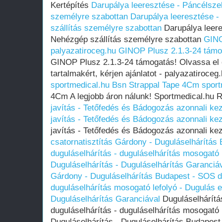
Kertépítés
Darupálya leeresztése - Páncélsze
személyre szabottan
Darupálya leeresztése 
szállítás személyre szabottan
Darupálya leere
Nehézgép szállítás személyre szabottan
GINO
palyazatiroceg.hu
GINOP Plusz 2.1.3-24 támog
GINOP Plusz 2.1.3-24 támogatás! Olvassa el 
tartalmakért, kérjen ajánlatot - palyazatiroceg
sportmedical.hu
Bsn Strappal Tape 4Cm sport
4Cm A legjobb áron nálunk! Sportmedical.hu 
javítás - Tetőfedés és Bádogozás azonnali ke
javítás - Tetőfedés és Bádogozás azonnali ke
javítás - Tetőfedés és Bádogozás azonnali k
csatornatisztítás Gárdony - Duguláselhárítás
duguláselhárítás - duguláselhárítás mosogató l
Duguláselhárítás - Duguláselhárítás Garanciá
Gárdony - Duguláselhárítás Budapest - SOS du
duguláselhárítás mosogató lefolyó - Dugulás el
Duguláselhárítás Garanciával
Duguláselhárítá
duguláselhárítás - duguláselhárítás mosogató l
Duguláselhárítás - Duguláselhárítás Budapest