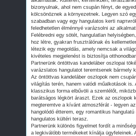
alkalmasak. Kültéren, kerteinkben, teraszain
bizonyulnak, ahol nem csupán fényt, de egyedi
kölcsönöznek a környezetnek. Legyen szó egy
szabadban vagy egy hangulatos kerti партиró
feledhetetlen élménnyé varázsolni az alkalmat
Felébredni egy sötét, hangulatlan helyiségben,
hoz létre, gyakran frusztrálónak és kellemetl
létezik egy megoldás, amely nemcsak a világo
kivételes megjelenést is biztosítja otthonodba
Partnerünk öntöttvas kandeláber oszlopai töké
varázslatos hangulatot teremtsenek bármely 
Az öntöttvas kandeláber oszlopok nem csupá
világítás terén, hanem valódi műalkotások is. 
klasszikus forma elbűvöli a szemlélőt, miköz
barátságos légkört áraszt. Ezek az oszlopok k
megteremtve a kívánt atmoszférát - legyen a
hangolódó étterem, egy romantikus hangulatú 
hangulatos kültéri terasz.
Partnerünk különös figyelmet fordít a minőség
a legkiválóbb termékeket kínálja ügyfeleinek.