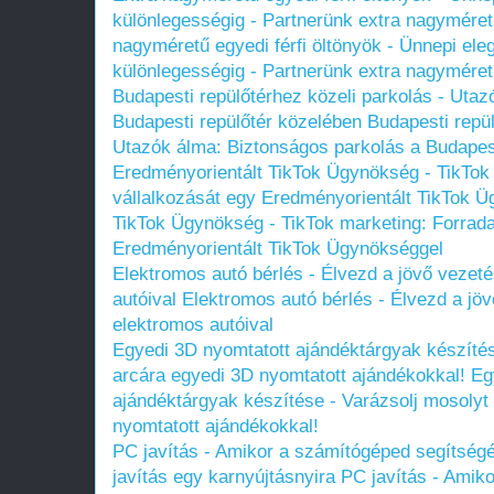
különlegességig - Partnerünk extra nagyméretű
nagyméretű egyedi férfi öltönyök - Ünnepi eleg
különlegességig - Partnerünk extra nagyméretű
Budapesti repülőtérhez közeli parkolás - Uta
Budapesti repülőtér közelében
Budapesti repül
Utazók álma: Biztonságos parkolás a Budapest
Eredményorientált TikTok Ügynökség - TikTok
vállalkozását egy Eredményorientált TikTok 
TikTok Ügynökség - TikTok marketing: Forrada
Eredményorientált TikTok Ügynökséggel
Elektromos autó bérlés - Élvezd a jövő vezet
autóival
Elektromos autó bérlés - Élvezd a jöv
elektromos autóival
Egyedi 3D nyomtatott ajándéktárgyak készítés
arcára egyedi 3D nyomtatott ajándékokkal!
Eg
ajándéktárgyak készítése - Varázsolj mosolyt 
nyomtatott ajándékokkal!
PC javítás - Amikor a számítógéped segítségér
javítás egy karnyújtásnyira
PC javítás - Amik