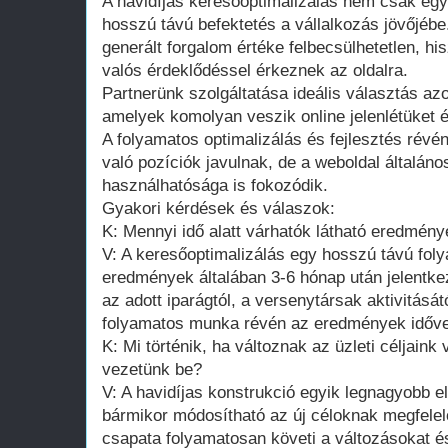
A havidíjas keresőoptimalizálás nem csak egy
hosszú távú befektetés a vállalkozás jövőjébe
generált forgalom értéke felbecsülhetetlen, hi
valós érdeklődéssel érkeznek az oldalra.
Partnerünk szolgáltatása ideális választás az
amelyek komolyan veszik online jelenlétüket 
A folyamatos optimalizálás és fejlesztés ré
való pozíciók javulnak, de a weboldal általáno
használhatósága is fokozódik.
Gyakori kérdések és válaszok:
K: Mennyi idő alatt várhatók látható eredmén
V: A keresőoptimalizálás egy hosszú távú fol
eredmények általában 3-6 hónap után jelentke
az adott iparágtól, a versenytársak aktivitásátó
folyamatos munka révén az eredmények idővel
K: Mi történik, ha változnak az üzleti céljaink
vezetünk be?
V: A havidíjas konstrukció egyik legnagyobb e
bármikor módosítható az új céloknak megfelel
csapata folyamatosan követi a változásokat és