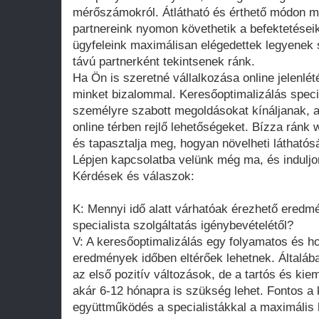
mérőszámokról. Átlátható és érthető módon mut
partnereink nyomon követhetik a befektetései
ügyfeleink maximálisan elégedettek legyenek 
távú partnerként tekintsenek ránk.
Ha Ön is szeretné vállalkozása online jelenlét
minket bizalommal. Keresőoptimalizálás speci
személyre szabott megoldásokat kínáljanak, 
online térben rejlő lehetőségeket. Bízza ránk 
és tapasztalja meg, hogyan növelheti láthatósá
Lépjen kapcsolatba velünk még ma, és induljon 
Kérdések és válaszok:
K: Mennyi idő alatt várhatóak érezhető eredm
specialista szolgáltatás igénybevételétől?
V: A keresőoptimalizálás egy folyamatos és ho
eredmények időben eltérőek lehetnek. Általáb
az első pozitív változások, de a tartós és k
akár 6-12 hónapra is szükség lehet. Fontos a 
együttműködés a specialistákkal a maximális