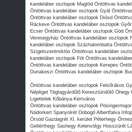
kandeláber oszlopok Maglód Öntöttvas kandel
Öntöttvas kandeláber oszlopok Gyál Öntöttva
Öntöttvas kandeláber oszlopok Diósd Öntöttv
Ráckeve Öntöttvas kandeláber oszlopok Győr
Ecser Öntöttvas kandeláber oszlopok Göd Önt
Veresegyház Öntöttvas kandeláber oszlopok 
kandeláber oszlopok Százhalombatta Öntöttv
Szigetszentmiklós Öntöttvas kandeláber oszl
kandeláber oszlopok Fót Öntöttvas kandelábe
Öntöttvas kandeláber oszlopok Kerepes Öntöt
Dunakeszi Öntöttvas kandeláber oszlopok Bu
Öntöttvas kandeláber oszlopok Felsőrákos Gyá
Népliget Téglagyárdűlő Keresztúridűlő Óhegy
Ligettelek Kőbánya-Kertváros
Öntöttvas kandeláber oszlopok Pösingermajor
Nádorkert Spanyolrét Dobogó Albertfalva Inf
Örsöd Gazdagrét XI. kerület Péterhegy Őrmez
Gellérthegy Sashegy Kelenvölgy Hosszúrét 