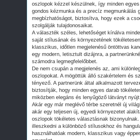
oszlopok kézzel készülnek, így minden egyes 
gondos kézmunka és a precíz megmunkálás gar
megbízhatóságot, biztosítva, hogy ezek a csod
szolgálják tulajdonosaikat.
A választék széles, lehetőséget kínálva mind
saját stílusának és környezetének tökéletesen
klasszikus, időtlen megjelenésű öntöttvas ka
egy modern, letisztult dizájnra, a partnerünkn
számodra legmegfelelőbbet.
De nem csupán a megjelenés az, ami különleg
oszlopokat. A mögöttük álló szakértelem és s
tényező. A partnerünk által alkalmazott tervez
biztosítják, hogy minden egyes darab tökéletes
miközben elegáns és lenyűgöző látványt nyújt
Akár egy már meglévő térbe szeretnél új világí
akár egy teljesen új, egyedi környezetet alakí
oszlopok tökéletes választásnak bizonyulnak
illeszkedni a különböző stílusokhoz és hangul
használhatóak modern, klasszikus vagy éppen