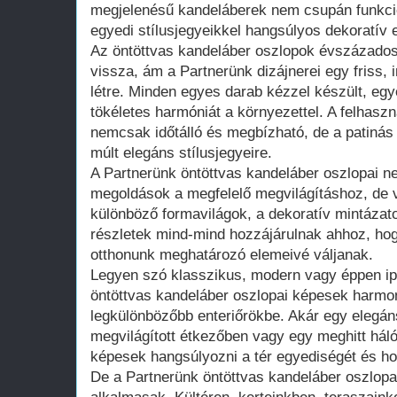
megjelenésű kandeláberek nem csupán funkcion
egyedi stílusjegyeikkel hangsúlyos dekoratív e
Az öntöttvas kandeláber oszlopok évszázado
vissza, ám a Partnerünk dizájnerei egy friss,
létre. Minden egyes darab kézzel készült, egye
tökéletes harmóniát a környezettel. A felhaszn
nemcsak időtálló és megbízható, de a patinás
múlt elegáns stílusjegyeire.
A Partnerünk öntöttvas kandeláber oszlopai n
megoldások a megfelelő megvilágításhoz, de v
különböző formavilágok, a dekoratív mintázato
részletek mind-mind hozzájárulnak ahhoz, ho
otthonunk meghatározó elemeivé váljanak.
Legyen szó klasszikus, modern vagy éppen ipar
öntöttvas kandeláber oszlopai képesek harmon
legkülönbözőbb enteriőrökbe. Akár egy elegán
megvilágított étkezőben vagy egy meghitt há
képesek hangsúlyozni a tér egyediségét és ho
De a Partnerünk öntöttvas kandeláber oszlopa