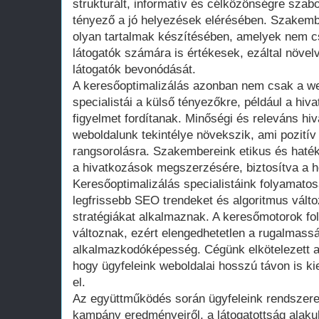
strukturált, informatív és célközönségre szab
tényező a jó helyezések elérésében. Szakemb
olyan tartalmak készítésében, amelyek nem 
látogatók számára is értékesek, ezáltal növelv
látogatók bevonódását.
A keresőoptimalizálás azonban nem csak a we
specialistái a külső tényezőkre, például a hiv
figyelmet fordítanak. Minőségi és releváns h
weboldalunk tekintélye növekszik, ami pozití
rangsorolásra. Szakembereink etikus és hat
a hivatkozások megszerzésére, biztosítva a 
Keresőoptimalizálás specialistáink folyamatos
legfrissebb SEO trendeket és algoritmus vált
stratégiákat alkalmaznak. A keresőmotorok fo
változnak, ezért elengedhetetlen a rugalmass
alkalmazkodóképesség. Cégünk elkötelezett a
hogy ügyfeleink weboldalai hosszú távon is 
el.
Az együttműködés során ügyfeleink rendszere
kampány eredményeiről, a látogatottság alaku