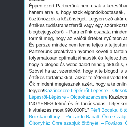
Éppen ezért Partnerünk nem csak a keresőbar
hanem arra is, hogy azok elgondolkodtassák, i
ösztönözzék a közönséget. Legyen szó akár eg
értékes tudástranszferről vagy egy szórakozta
blogbejegyzésről - Partnerünk csapata minde
formál meg, hogy az valódi értéket nyújtson 
És persze mindez nem lenne teljes a teljesít
Partnerünk proaktívan nyomon követi a tartal
folyamatosan optimalizálhassák és fejleszthes
hogy a blogod és weboldalad mindig aktuális,
Szóval ha azt szeretnéd, hogy a te blogod is sz
értékes tartalmakkal, akkor feltétlenül vedd fe
Ők mindent megtesznek azért, hogy a te onlin
legyen!
Kazáncsere Lépésről-Lépésre - Olcso
Lépésről-Lépésre - Olcsokazancsere
Kazáncse
INGYENES felmérés és tanácsadás. Teljeskör
kivitelezés most 990.000Ft."
Férfi Bocskai ölt
Bocskai öltöny – Riccardo Banatti
Önre szabju
Öltönyház
Önre szabjuk öltönyét! – Fővárosi 