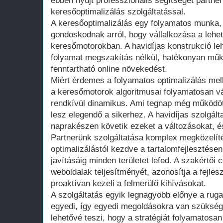
ebben nyújt professzionális segítséget partner
keresőoptimalizálás szolgáltatással.
A keresőoptimalizálás egy folyamatos munka,
gondoskodnak arról, hogy vállalkozása a lehető
keresőmotorokban. A havidíjas konstrukció le
folyamat megszakítás nélkül, hatékonyan műkö
fenntartható online növekedést.
Miért érdemes a folyamatos optimalizálás mell
a keresőmotorok algoritmusai folyamatosan vá
rendkívül dinamikus. Ami tegnap még működött
lesz elegendő a sikerhez. A havidíjas szolgál
naprakészen követik ezeket a változásokat, é
Partnerünk szolgáltatása komplex megközelíté
optimalizálástól kezdve a tartalomfejlesztésen
javításáig minden területet lefed. A szakértői
weboldalak teljesítményét, azonosítja a fejles
proaktívan kezeli a felmerülő kihívásokat.
A szolgáltatás egyik legnagyobb előnye a rug
egyedi, így egyedi megoldásokra van szükség.
lehetővé teszi, hogy a stratégiát folyamatosan