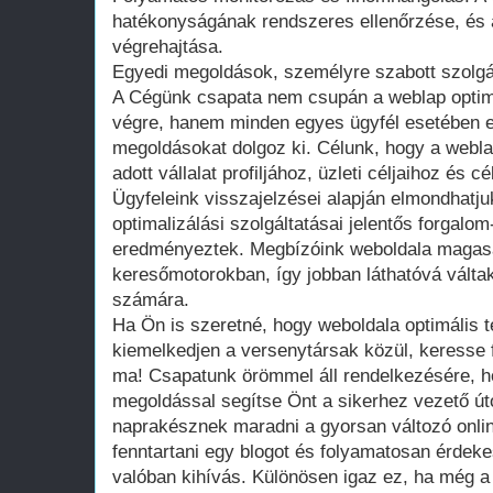
hatékonyságának rendszeres ellenőrzése, és 
végrehajtása.
Egyedi megoldások, személyre szabott szolgá
A Cégünk csapata nem csupán a weblap optimal
végre, hanem minden egyes ügyfél esetében e
megoldásokat dolgoz ki. Célunk, hogy a webla
adott vállalat profiljához, üzleti céljaihoz és 
Ügyfeleink visszajelzései alapján elmondhatj
optimalizálási szolgáltatásai jelentős forgal
eredményeztek. Megbízóink weboldala magasa
keresőmotorokban, így jobban láthatóvá váltak
számára.
Ha Ön is szeretné, hogy weboldala optimális t
kiemelkedjen a versenytársak közül, keresse 
ma! Csapatunk örömmel áll rendelkezésére, h
megoldással segítse Önt a sikerhez vezető út
naprakésznek maradni a gyorsan változó onli
fenntartani egy blogot és folyamatosan érdekes
valóban kihívás. Különösen igaz ez, ha még a