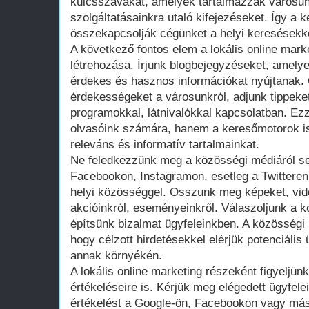
kulcsszavakat, amelyek tartalmazzák városun
szolgáltatásainkra utaló kifejezéseket. Így 
összekapcsolják cégünket a helyi keresésekk
A következő fontos elem a lokális online mark
létrehozása. Írjunk blogbejegyzéseket, amely
érdekes és hasznos információkat nyújtanak.
érdekességeket a városunkról, adjunk tippeket
programokkal, látnivalókkal kapcsolatban. Ez
olvasóink számára, hanem a keresőmotorok is 
releváns és informatív tartalmainkat.
Ne feledkezzünk meg a közösségi médiáról se
Facebookon, Instagramon, esetleg a Twitteren
helyi közösséggel. Osszunk meg képeket, vide
akcióinkról, eseményeinkről. Válaszoljunk a 
építsünk bizalmat ügyfeleinkben. A közösségi 
hogy célzott hirdetésekkel elérjük potenciáli
annak környékén.
A lokális online marketing részeként figyeljü
értékeléseire is. Kérjük meg elégedett ügyfele
értékelést a Google-ön, Facebookon vagy más 