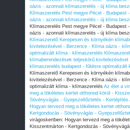
oázis - azonnali klímaszerelés - új klíma besz
Klímaszerelés Pest megye Pécel - Budapest - 
oázis - azonnali klímaszerelés - új klíma besz
Klímaszerelés Pest megye Pécel - Budapest - 
oázis - azonnali klímaszerelés - új klíma besz
Klímaszerelő Kerepesen és környékén klímab
kivitelezésével - Berzence - Klíma oázis - klí
optimalizált klíma - klímaszerelés
Klímaszere
klímaberendezések teljeskörű kivitelezésével 
klímaszerelés budapest - fűtésre optimalizált 
Klímaszerelő Kerepesen és környékén klímab
kivitelezésével - Berzence - Klíma oázis - klí
optimalizált klíma - klímaszerelés
Az élet a v
meg a tökéletes kertet otthonod körül - Kissz
Sövényvágás - Gyepszellőztetés - Kertépítés
Hogyan tervezd meg a tökéletes kertet otthono
Kertgondozás - Sövényvágás - Gyepszellőztet
virágoskertben: Hogyan tervezd meg a tökélete
Kisszentmárton - Kertgondozás - Sövényvágás