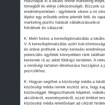
Használjuk ki a lokális online marketing erej
tömegből és elérje célközönségét. Bízzunk s
eredményeinkben - ügyfeleink sikere a mi sik
lépést egy erősebb online jelenlét felé, és tap
marketing pozitív hatását vállalkozásunkra!
Kérdések és válaszok:
K: Miért fontos a keresőoptimalizálás a lokáli
V: A keresőoptimalizálás azért kulcsfontosság
és online profilunk a helyi keresési eredménye
potenciális ügyfelek könnyebben ránk találhat
keresnek rá az adott földrajzi területen. A re
a minőségi tartalom létrehozása hozzájárul a
pozíciókhoz.
K: Hogyan segíthet a közösségi média a lokáli
közösségi média remek eszköz arra, hogy kapc
közösséggel. Megoszthatunk képeket, videókat
akcióinkról, eseményeinkről, ezzel értéket te
közösségi média lehetőséget ad célzott hirdeté