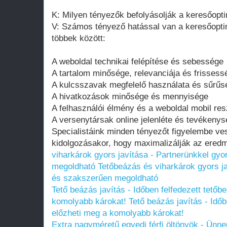
K: Milyen tényezők befolyásolják a keresőopt
V: Számos tényező hatással van a keresőopt
többek között:
A weboldal technikai felépítése és sebessége
A tartalom minősége, relevanciája és frissess
A kulcsszavak megfelelő használata és sűrűs
A hivatkozások minősége és mennyisége
A felhasználói élmény és a weboldal mobil res
A versenytársak online jelenléte és tevékeny
Specialistáink minden tényezőt figyelembe ve
kidolgozásakor, hogy maximalizálják az ered
viharkárok gyors javítása - Partnerünkkel gy
megoldható
Tetőbeázás és viharkárok gyors j
és szakszerűen megoldható
Tető beázás javítás - Időben felfedezett tetőb
komolyabb károkat!
Tető beázás javítás - Időb
előzheti meg a komolyabb károkat!
Extra nagyméretű egyedi férfi öltönyök - Ünnep