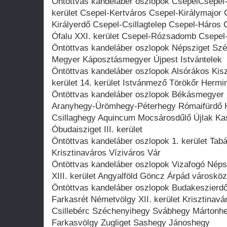
Öntöttvas kandeláber oszlopok CsepelCsepel-
kerület Csepel-Kertváros Csepel-Királymajor 
Királyerdő Csepel-Csillagtelep Csepel-Háros
Ófalu XXI. kerület Csepel-Rózsadomb Csepel-
Öntöttvas kandeláber oszlopok Népsziget Széke
Megyer Káposztásmegyer Újpest Istvántelek
Öntöttvas kandeláber oszlopok Alsórákos Kis
kerület 14. kerület Istvánmező Törökőr Herm
Öntöttvas kandeláber oszlopok Békásmegyer
Aranyhegy-Ürömhegy-Péterhegy Rómaifürdő 
Csillaghegy Aquincum Mocsárosdűlő Újlak Kas
Óbudaisziget III. kerület
Öntöttvas kandeláber oszlopok 1. kerület Tabá
Krisztinaváros Víziváros Vár
Öntöttvas kandeláber oszlopok Vizafogó Népszi
XIII. kerület Angyalföld Göncz Árpád városkö
Öntöttvas kandeláber oszlopok Budakeszierd
Farkasrét Németvölgy XII. kerület Krisztinavá
Csillebérc Széchenyihegy Svábhegy Mártonh
Farkasvölgy Zugliget Sashegy Jánoshegy