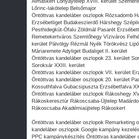
Almáskert Lónyaytelep XVIII. kerület Szemere
Lőrinc-lakótelep Belsőmajor
Öntöttvas kandeláber oszlopok Rózsadomb Há
Erzsébetliget Budakeszierdő Hárshegy Szépi
Pesthidegkút-Ófalu Zöldmál Pasarét Erzsébet
Remetekertváros Szemlőhegy Víziváros Felhé
kerület Pálvölgy Rézmál Nyék Törökvész Lip
Máriaremete Adyliget Budaliget II. kerület
Öntöttvas kandeláber oszlopok 23. kerület Sor
Soroksár XXIII. kerület
Öntöttvas kandeláber oszlopok VII. kerület Er
Öntöttvas kandeláber oszlopok 20. kerület Pa
Kossuthfalva Gubacsipuszta Erzsébetfalva XX
Öntöttvas kandeláber oszlopok Rákoshegy XVI
Rákoskeresztúr Rákoscsaba-Újtelep Madárdom
Rákoscsaba Akadémiaújtelep Rákoskert
Öntöttvas kandeláber oszlopok Remarketing o
kandeláber oszlopok Google kampány kezelés
PPC kampánykészítés Öntöttvas kandeláber os