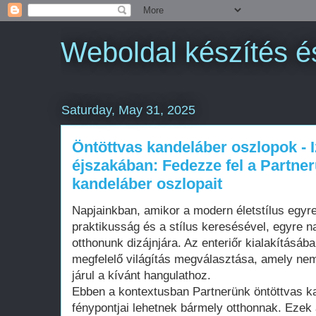
Weboldal készítés é
Saturday, May 31, 2025
Öntöttvas kandeláber oszlopok - 
éjszakában: Fedezze fel a Partne
kandeláber oszlopait
Napjainkban, amikor a modern életstílus egyr
praktikusság és a stílus keresésével, egyre n
otthonunk dizájnjára. Az enteriőr kialakításá
megfelelő világítás megválasztása, amely nem
járul a kívánt hangulathoz.
Ebben a kontextusban Partnerünk öntöttvas ka
fénypontjai lehetnek bármely otthonnak. Ezek