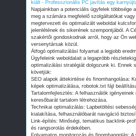
kiált - Professzionális PC javítás egy karnyújt
Napjainkban a potenciális ügyfelek többsége a
meg a számára megfelelő szolgáltatókat vagy 
megtervezett és optimalizált weboldal kulcsfon
jelenlétének és sikerének szempontjából. A C
szakértői gondoskodnak arról, hogy az Ön we
versenytársak közül.
Átfogó optimalizálási folyamat a legjobb ered
Ügyfeleink weboldalait a legapróbb részletek
optimalizálási stratégiát dolgozunk ki. Ennek 
követjük:
SEO alapok áttekintése és finomhangolása: 
képek optimalizálása, robotok.txt fájl beállít
Tartalomfejlesztés: A felhasználók igényeinek
keresőbarát tartalom létrehozása.
Technikai optimalizálás: Lapbetöltési sebessé
kialakítása, felhasználóbarát navigáció biztosí
Link-építés: Minőségi, tematikus backlink-profi
és rangsorolás érdekében.
Folyamatos monitorozás és finomhangolás: A 