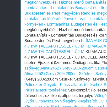
megkönnyebbülés: Házhoz menő lomtalanítás l
Lomtalanítás - Lomtalanítás Budapest és körn
Budapesten és Pest megyében
Rend és megk
lomtalanítás lépésről lépésre - Vác - Lomtala
környékén - Lomtalanítás Budapesten és Pes
megkönnyebbülés: Házhoz menő lomtalanítás l
Lomtalanítás - Lomtalanítás Budapest és körn
Budapesten és Pest megyében
KLÍMA AUX 
4,7 kW TÁLCAFŰTÉSSEL - ÚJ M
KLÍMA AU
4,7 kW TÁLCAFŰTÉSSEL - ÚJ M
KLÍMA AUX
4,7 kW TÁLCAFŰTÉSSEL - ÚJ MODELL, Automa
esetén Éjszakai üzemmód Öndiagnosztika Flo
szőnyeg Alina 2452 (Grey) 200x280cm Szürk
Alina 2452 (Grey) 200x280cm Szürke - Szőn
(Grey) 200x280cm Szürke, SzőnyegHáz-Nílus
Poliészter Golyók - Plüss állatok töltéséhez
S
Plüss állatok töltéséhez
Szilikonizált Poliészt
töltéséhez, szilikonizaltpoliesztergolyo
Vőlegé
Győri Öltönyszalon
Vőlegény kiegészítő: Öv, 
Klímaszerelés Pest megye Pécel - Budapest - 