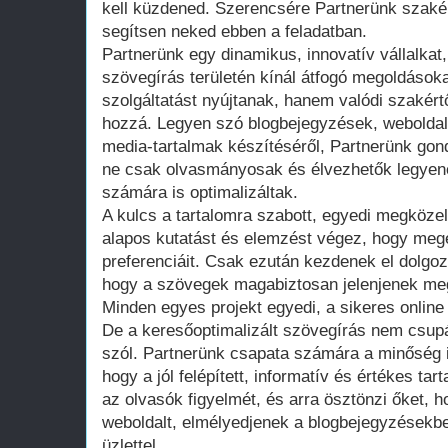
kell küzdened. Szerencsére Partnerünk szakér
segítsen neked ebben a feladatban.
Partnerünk egy dinamikus, innovatív vállalkat
szövegírás területén kínál átfogó megoldáso
szolgáltatást nyújtanak, hanem valódi szakértő
hozzá. Legyen szó blogbejegyzések, weboldal
media-tartalmak készítéséről, Partnerünk gon
ne csak olvasmányosak és élvezhetők legye
számára is optimalizáltak.
A kulcs a tartalomra szabott, egyedi megközel
alapos kutatást és elemzést végez, hogy megé
preferenciáit. Csak ezután kezdenek el dolgozn
hogy a szövegek magabiztosan jelenjenek meg 
Minden egyes projekt egyedi, a sikeres online 
De a keresőoptimalizált szövegírás nem csupá
szól. Partnerünk csapata számára a minőség i
hogy a jól felépített, informatív és értékes t
az olvasók figyelmét, és arra ösztönzi őket,
weboldalt, elmélyedjenek a blogbejegyzésekb
üzlettel.