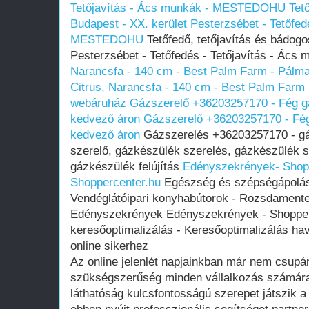
Tetőjavítás - Ács munkák - MESTEDOHU
Tet
Budapest - XX. kerület Pesterzsébet - Tetőfed
MESTEDOHU
Tetőfedő, tetőjavítás és bádogo
Pesterzsébet - Tetőfedés - Tetőjavítás - 
Narancsfa - 140 cm - Best Palm Farm - Pálma
Citrus, Narancsfa - 140 cm - Best Palm Farm 
webáruház
Gázszerelő +36203257170 - Fég gá
kedvező áron
Gázszerelő +36203257170 - Fég
kedvező áron
Gázszerelés +36203257170 - gá
szerelő, gázkészülék szerelés, gázkészülék s
gázkészülék felújítás
Edényszekrények- Shop
Shoppercenter.hu
Egészség és szépségápolás 
Vendéglátóipari konyhabútorok - Rozsdamente
Edényszekrények Edényszekrények - Shopperc
keresőoptimalizálás - Keresőoptimalizálás havi
online sikerhez
Az online jelenlét napjainkban már nem csup
szükségszerűség minden vállalkozás számára. 
láthatóság kulcsfontosságú szerepet játszik a