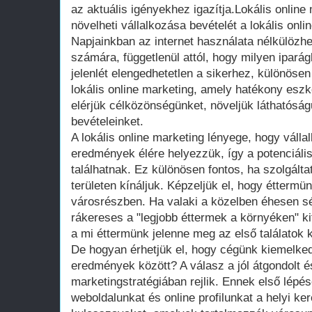
az aktuális igényekhez igazítja.Lokális onlin
növelheti vállalkozása bevételét a lokális onl
Napjainkban az internet használata nélkülözhe
számára, függetlenül attól, hogy milyen iparág
jelenlét elengedhetetlen a sikerhez, különösen 
lokális online marketing, amely hatékony esz
elérjük célközönségünket, növeljük láthatósá
bevételeinket.
A lokális online marketing lényege, hogy válla
eredmények élére helyezzük, így a potenciáli
találhatnak. Ez különösen fontos, ha szolgáltat
területen kínáljuk. Képzeljük el, hogy étterm
városrészben. Ha valaki a közelben éhesen sé
rákereses a "legjobb éttermek a környéken" ki
a mi éttermünk jelenne meg az első találatok k
De hogyan érhetjük el, hogy cégünk kiemelkedj
eredmények között? A válasz a jól átgondolt é
marketingstratégiában rejlik. Ennek első lépés
weboldalunkat és online profilunkat a helyi k