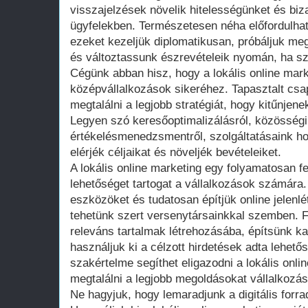
visszajelzések növelik hitelességünket és biz
ügyfelekben. Természetesen néha előfordulhat
ezeket kezeljük diplomatikusan, próbáljuk meg
és változtassunk észrevételeik nyomán, ha s
Cégünk abban hisz, hogy a lokális online mark
középvállalkozások sikeréhez. Tapasztalt csa
megtalálni a legjobb stratégiát, hogy kitűnjene
Legyen szó keresőoptimalizálásról, közösségi
értékelésmenedzsmentről, szolgáltatásaink ho
elérjék céljaikat és növeljék bevételeiket.
A lokális online marketing egy folyamatosan fe
lehetőséget tartogat a vállalkozások számára
eszközöket és tudatosan építjük online jelenlé
tehetünk szert versenytársainkkal szemben. F
releváns tartalmak létrehozásába, építsünk k
használjuk ki a célzott hirdetések adta lehet
szakértelme segíthet eligazodni a lokális onli
megtalálni a legjobb megoldásokat vállalkozá
Ne hagyjuk, hogy lemaradjunk a digitális forra