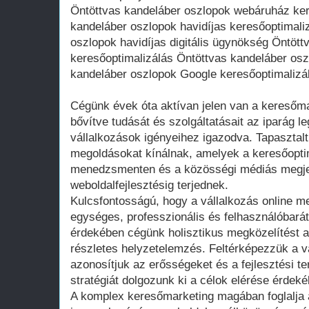
Öntöttvas kandeláber oszlopok webáruház ker
kandeláber oszlopok havidíjas keresőoptimali
oszlopok havidíjas digitális ügynökség Öntöt
keresőoptimalizálás Öntöttvas kandeláber osz
kandeláber oszlopok Google keresőoptimalizá
Cégünk évek óta aktívan jelen van a keresőma
bővítve tudását és szolgáltatásait az iparág l
vállalkozások igényeihez igazodva. Tapasztal
megoldásokat kínálnak, amelyek a keresőoptim
menedzsmenten és a közösségi médiás megje
weboldalfejlesztésig terjednek.
Kulcsfontosságú, hogy a vállalkozás online 
egységes, professzionális és felhasználóbará
érdekében cégünk holisztikus megközelítést a
részletes helyzetelemzés. Feltérképezzük a váll
azonosítjuk az erősségeket és a fejlesztési te
stratégiát dolgozunk ki a célok elérése érdeké
A komplex keresőmarketing magában foglalja 