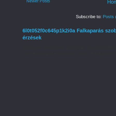
Newer Posts
Ho
Subscribe to:
Posts 
6l0t052f0c645p1k2i0a Falkaparás szoba
érzések
Otthonunk falai többet jelentenek puszta védőfelü
személyiségünket tükrözik vissza. A falkaparás 