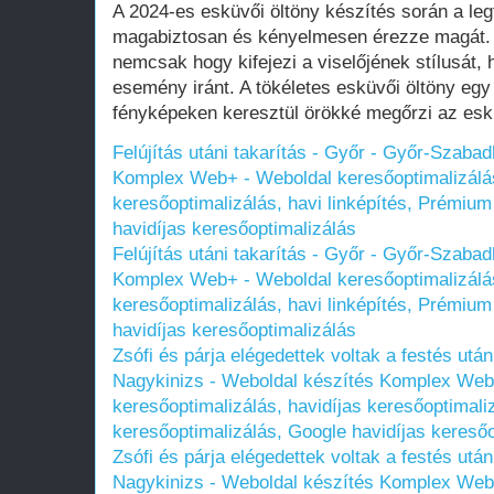
A 2024-es esküvői öltöny készítés során a le
magabiztosan és kényelmesen érezze magát. 
nemcsak hogy kifejezi a viselőjének stílusát, 
esemény iránt. A tökéletes esküvői öltöny egy
fényképeken keresztül örökké megőrzi az esk
Felújítás utáni takarítás - Győr - Győr-Szaba
Komplex Web+ - Weboldal keresőoptimalizálás
keresőoptimalizálás, havi linképítés, Prémium
havidíjas keresőoptimalizálás
Felújítás utáni takarítás - Győr - Győr-Szaba
Komplex Web+ - Weboldal keresőoptimalizálás
keresőoptimalizálás, havi linképítés, Prémium
havidíjas keresőoptimalizálás
Zsófi és párja elégedettek voltak a festés utáni
Nagykinizs - Weboldal készítés Komplex Web
keresőoptimalizálás, havidíjas keresőoptimali
keresőoptimalizálás, Google havidíjas keresőo
Zsófi és párja elégedettek voltak a festés utáni
Nagykinizs - Weboldal készítés Komplex Web