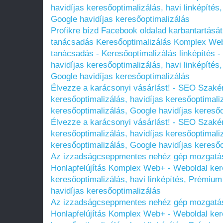
havidíjas keresőoptimalizálás, havi linképíté
Google havidíjas keresőoptimalizálás
Profikre bízd Facebook oldalad karbantartását
tanácsadás Keresőoptimalizálás Komplex Web
tanácsadás - Keresőoptimalizálás linképítés -
havidíjas keresőoptimalizálás, havi linképíté
Google havidíjas keresőoptimalizálás
Élvezze a karácsonyi vásárlást! - SEO Szak
keresőoptimalizálás, havidíjas keresőoptimali
keresőoptimalizálás, Google havidíjas keresőo
Élvezze a karácsonyi vásárlást! - SEO Szak
keresőoptimalizálás, havidíjas keresőoptimali
keresőoptimalizálás, Google havidíjas keresőo
Az izzadságcseppmentes nehéz gép mozgatás
Honlapfelújítás Komplex Web+ - Weboldal kere
keresőoptimalizálás, havi linképítés, Prémium
havidíjas keresőoptimalizálás
Az izzadságcseppmentes nehéz gép mozgatás
Honlapfelújítás Komplex Web+ - Weboldal kere