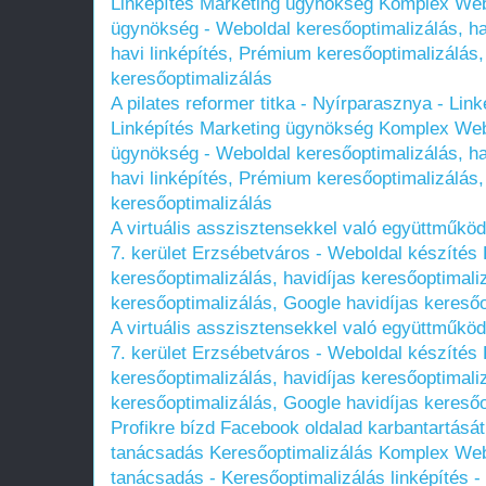
Linképítés Marketing ügynökség Komplex Web
ügynökség - Weboldal keresőoptimalizálás, ha
havi linképítés, Prémium keresőoptimalizálás,
keresőoptimalizálás
A pilates reformer titka - Nyírparasznya - Link
Linképítés Marketing ügynökség Komplex Web
ügynökség - Weboldal keresőoptimalizálás, ha
havi linképítés, Prémium keresőoptimalizálás,
keresőoptimalizálás
A virtuális asszisztensekkel való együttműköd
7. kerület Erzsébetváros - Weboldal készíté
keresőoptimalizálás, havidíjas keresőoptimali
keresőoptimalizálás, Google havidíjas keresőo
A virtuális asszisztensekkel való együttműköd
7. kerület Erzsébetváros - Weboldal készíté
keresőoptimalizálás, havidíjas keresőoptimali
keresőoptimalizálás, Google havidíjas keresőo
Profikre bízd Facebook oldalad karbantartását
tanácsadás Keresőoptimalizálás Komplex Web
tanácsadás - Keresőoptimalizálás linképítés -