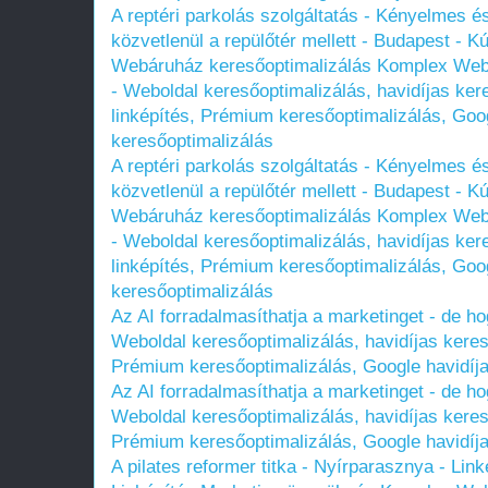
A reptéri parkolás szolgáltatás - Kényelmes é
közvetlenül a repülőtér mellett - Budapest - K
Webáruház keresőoptimalizálás Komplex Web
- Weboldal keresőoptimalizálás, havidíjas ker
linképítés, Prémium keresőoptimalizálás, Goog
keresőoptimalizálás
A reptéri parkolás szolgáltatás - Kényelmes é
közvetlenül a repülőtér mellett - Budapest - K
Webáruház keresőoptimalizálás Komplex Web
- Weboldal keresőoptimalizálás, havidíjas ker
linképítés, Prémium keresőoptimalizálás, Goog
keresőoptimalizálás
Az AI forradalmasíthatja a marketinget - de 
Weboldal keresőoptimalizálás, havidíjas kereső
Prémium keresőoptimalizálás, Google havidíja
Az AI forradalmasíthatja a marketinget - de 
Weboldal keresőoptimalizálás, havidíjas kereső
Prémium keresőoptimalizálás, Google havidíja
A pilates reformer titka - Nyírparasznya - Link