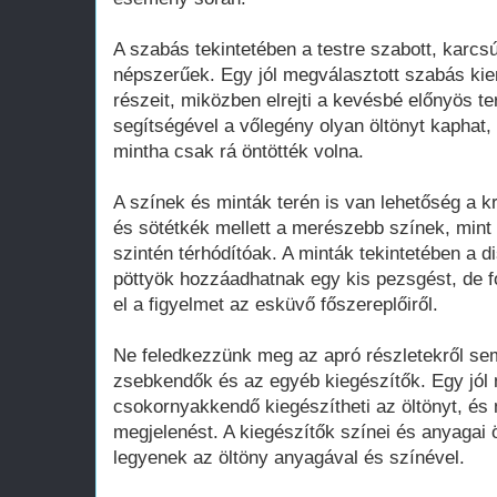
A szabás tekintetében a testre szabott, karcsús
népszerűek. Egy jól megválasztott szabás kie
részeit, miközben elrejti a kevésbé előnyös te
segítségével a vőlegény olyan öltönyt kaphat, 
mintha csak rá öntötték volna.
A színek és minták terén is van lehetőség a kr
és sötétkék mellett a merészebb színek, mint
szintén térhódítóak. A minták tekintetében a d
pöttyök hozzáadhatnak egy kis pezsgést, de f
el a figyelmet az esküvő főszereplőiről.
Ne feledkezzünk meg az apró részletekről se
zsebkendők és az egyéb kiegészítők. Egy jól
csokornyakkendő kiegészítheti az öltönyt, és 
megjelenést. A kiegészítők színei és anyagai
legyenek az öltöny anyagával és színével.