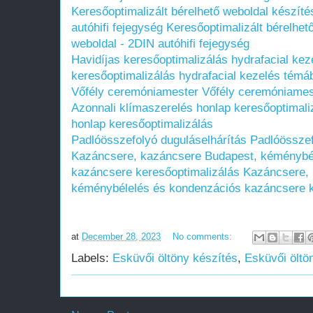
Keresőoptimalizált bérelhető weboldal készíté
autóhifi fejegység
Keresőoptimalizált bérelhet
weboldal - 2DIN autóhifi fejegység
Havidíjas keresőoptimalizálás hydrafacial ke
keresőoptimalizálás hydrafacial kezelés témá
Vőfély ceremóniamester
Vőfély ceremóniames
Azonnali klímaszerelés honlap keresőoptimali
honlap keresőoptimalizálás
Padlóösszefolyó duguláselhárítás
Padlóösszef
Kazáncsere, kazáncsere Budapest, kéménybé
kazáncsere keresőoptimalizálás
Kazáncsere, 
kéménybélelés és kondenzációs kazáncsere k
at
December 28, 2023
No comments:
Labels:
Esküvői öltöny készítés
,
Esküvői öltö