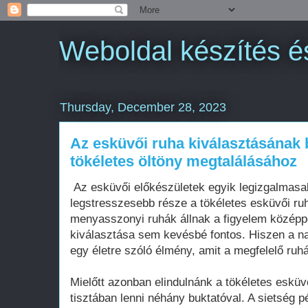
Weboldal készítés é
Thursday, December 28, 2023
Az esküvői ruha kiválasztásának 
tökéletes öltöny megtalálásához
Az esküvői előkészületek egyik legizgalmas
legstresszesebb része a tökéletes esküvői ru
menyasszonyi ruhák állnak a figyelem középp
kiválasztása sem kevésbé fontos. Hiszen a n
egy életre szóló élmény, amit a megfelelő ruh
Mielőtt azonban elindulnánk a tökéletes esküv
tisztában lenni néhány buktatóval. A sietség 