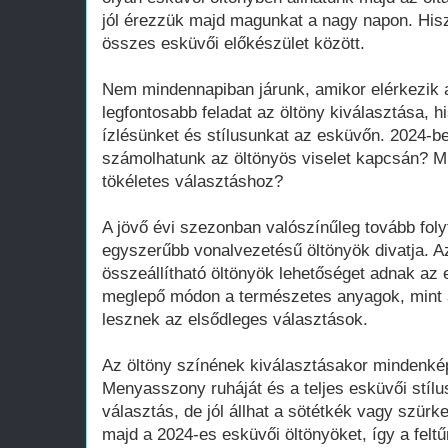
jól érezzük majd magunkat a nagy napon. His
összes esküvői előkészület között.
Nem mindennapiban járunk, amikor elérkezik 
legfontosabb feladat az öltöny kiválasztása, hi
ízlésünket és stílusunkat az esküvőn. 2024-b
számolhatunk az öltönyös viselet kapcsán? M
tökéletes választáshoz?
A jövő évi szezonban valószínűleg tovább folyt
egyszerűbb vonalvezetésű öltönyök divatja. Az
összeállítható öltönyök lehetőséget adnak az 
meglepő módon a természetes anyagok, mint 
lesznek az elsődleges választások.
Az öltöny színének kiválasztásakor mindenké
Menyasszony ruháját és a teljes esküvői stílus
választás, de jól állhat a sötétkék vagy szürke
majd a 2024-es esküvői öltönyöket, így a felt