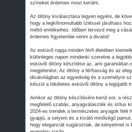
színeket érdemes most kerülni.
Az öltöny kiválasztása legyen egyéni, de köves
hogy a legkifinomultabb ízléssel járulhass h
méltó emlékeihez. Időben tervezd meg a vásár
érdemes figyelembe venni a divatot!
Az esküvő napja minden férfi életében kieme
különleges napon mindenki szeretne a legjobb
esküvői öltöny készítése az, ami garantáltan 
megjelenést. Az öltöny a férfiasság és az el
divatvilágban az egyediség és a személyre s
készül a tökéletes esküvői öltöny a legújabb t
Amikor az öltöny készítésére kerül sor, a rész
megfelelő szabás, anyagválaszték és stílus k
2024-es trendek a természetes anyagok felé fo
gyapjú, a selyem és a kiváló minőségű pamu
hogy eleganciát sugároznak, de kényelmet is 
esemény során.