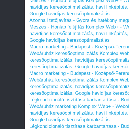
Meszes - Honlap felújítás Komplex Web+ - We
havidíjas keresőoptimalizálás, havi linképíté
Google havidíjas keresőoptimalizálás
Azonnali tetőjavítás - Gyors és hatékony meg
Meszes - Honlap felújítás Komplex Web+ - We
havidíjas keresőoptimalizálás, havi linképíté
Google havidíjas keresőoptimalizálás
Macro marketing - Budapest - Középső-Ferenc
Webáruház keresőoptimalizálás Komplex Web
keresőoptimalizálás, havidíjas keresőoptimali
keresőoptimalizálás, Google havidíjas keresőo
Macro marketing - Budapest - Középső-Ferenc
Webáruház keresőoptimalizálás Komplex Web
keresőoptimalizálás, havidíjas keresőoptimali
keresőoptimalizálás, Google havidíjas keresőo
Légkondicionáló tisztítása karbantartása - Bu
Webáruház marketing Komplex Web+ - Webolda
havidíjas keresőoptimalizálás, havi linképíté
Google havidíjas keresőoptimalizálás
Légkondicionáló tisztítása karbantartása - Bu