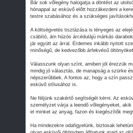
Bár sok vőlegény halogatja a döntést az utolsó 
hónappal az esküvő előtt hozzákezdeni a kere
testre szabásához és a szükséges javításokho
A költségvetés tisztázása is lényeges az elej
csábító, ám húzós árcédulájú márkás darabokt
jár együtt az árral. Érdemes inkább nyitott s
minőségű, de kedvezőbb árfekvésű öltönyöket 
Válasszunk olyan színt, amiben jól érezzük m
mindig jó választás, de manapság a szürke és 
népszerűbbek. A fontos az, hogy a szín passz
esküvő stílusához is.
Ne féljünk szakértő segítségét kérni. Az eskü
személyzet várja a leendő vőlegényeket, akik
el minket az anyag, fazon és kiegészítők meg
Ha mindezekre odafigyelünk, biztosak lehetü
olyan esküvői öltönyben állhatunk majd az ol