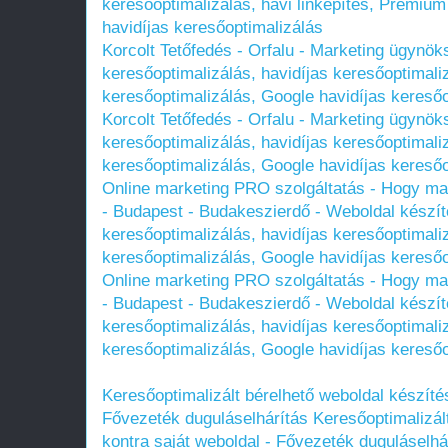
keresőoptimalizálás, havi linképítés, Prémium
havidíjas keresőoptimalizálás
Korcolt Tetőfedés - Orfalu - Marketing ügyn
keresőoptimalizálás, havidíjas keresőoptimali
keresőoptimalizálás, Google havidíjas keresőo
Korcolt Tetőfedés - Orfalu - Marketing ügyn
keresőoptimalizálás, havidíjas keresőoptimali
keresőoptimalizálás, Google havidíjas keresőo
Online marketing PRO szolgáltatás - Hogy maxim
- Budapest - Budakeszierdő - Weboldal kész
keresőoptimalizálás, havidíjas keresőoptimali
keresőoptimalizálás, Google havidíjas keresőo
Online marketing PRO szolgáltatás - Hogy maxim
- Budapest - Budakeszierdő - Weboldal kész
keresőoptimalizálás, havidíjas keresőoptimali
keresőoptimalizálás, Google havidíjas keresőo
Keresőoptimalizált bérelhető weboldal készítés
Fővezeték duguláselhárítás
Keresőoptimalizál
kontra saját weboldal - Fővezeték duguláselhá