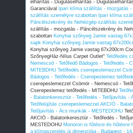
elhárítás - Duguláselhárítás - Duguláselhárít
Garanciával
Ipari klíma szállítás - mozgatás
szállítás személyre szabottan
Ipari klíma szál
Páncélszekrény és Nehézgép szállítás szemé
szállítás - mozgatás - Páncélszekrény és Neh
szabottan
Konyhai szőnyeg Jamie vastag 67
sapk
Konyhai szőnyeg Jamie vastag 67x200
Konyhai szőnyeg Jamie vastag 67x200cm Co
SzőnyegHáz-Nílus Carpet Outlet"
Tetőfedés 
Nemescsó - Tetőfedő Bádogos - Tetőfedés - C
MITEBDHU
Tetőfedés cserepeslemezzel Csö
Bádogos - Tetőfedés - Cserepeslemez tetőf
cserepeslemezzel Csömör - Nemescsó - Tetőf
Cserepeslemez tetőfedés - MITEBDHU
Tetőf
- Balatonkeresztúr - Tetőfedés - Tetőjavítá
Tetőfelújítás cserepeslemezzel AKCIÓ - Balato
Tetőjavítás - Ács munkák - MESTEDOHU
Tető
AKCIÓ - Balatonkeresztúr - Tetőfedés - Tetőj
MESTEDOHU
Monoron is fűtésre és hűtésre
a klímaszerelés új dimenziója - Budapest - 14.