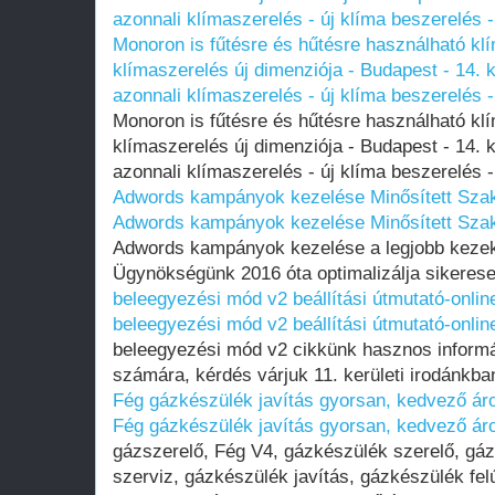
azonnali klímaszerelés - új klíma beszerelés 
Monoron is fűtésre és hűtésre használható k
klímaszerelés új dimenziója - Budapest - 14. k
azonnali klímaszerelés - új klíma beszerelés 
Monoron is fűtésre és hűtésre használható k
klímaszerelés új dimenziója - Budapest - 14. k
azonnali klímaszerelés - új klíma beszerelés 
Adwords kampányok kezelése Minősített Szak
Adwords kampányok kezelése Minősített Szak
Adwords kampányok kezelése a legjobb kezek
Ügynökségünk 2016 óta optimalizálja sikeresen
beleegyezési mód v2 beállítási útmutató-onli
beleegyezési mód v2 beállítási útmutató-onli
beleegyezési mód v2 cikkünk hasznos informá
számára, kérdés várjuk 11. kerületi irodánkba
Fég gázkészülék javítás gyorsan, kedvező ár
Fég gázkészülék javítás gyorsan, kedvező ár
gázszerelő, Fég V4, gázkészülék szerelő, gá
szerviz, gázkészülék javítás, gázkészülék fel