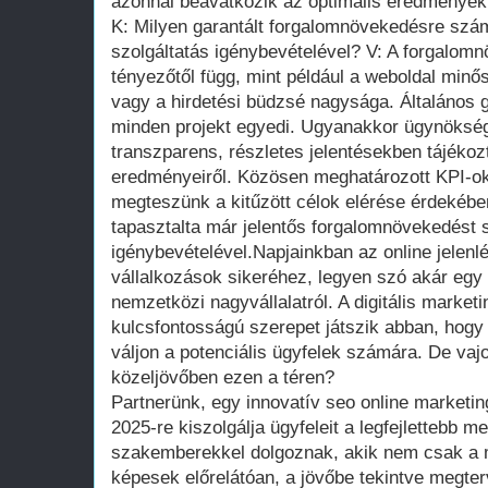
azonnal beavatkozik az optimális eredmények
K: Milyen garantált forgalomnövekedésre szá
szolgáltatás igénybevételével? V: A forgalo
tényezőtől függ, mint például a weboldal minős
vagy a hirdetési büdzsé nagysága. Általános g
minden projekt egyedi. Ugyanakkor ügynökség
transzparens, részletes jelentésekben tájékoz
eredményeiről. Közösen meghatározott KPI-o
megteszünk a kitűzött célok elérése érdekébe
tapasztalta már jelentős forgalomnövekedést s
igénybevételével.Napjainkban az online jelenlé
vállalkozások sikeréhez, legyen szó akár egy 
nemzetközi nagyvállalatról. A digitális market
kulcsfontosságú szerepet játszik abban, hogy
váljon a potenciális ügyfelek számára. De vaj
közeljövőben ezen a téren?
Partnerünk, egy innovatív seo online marketi
2025-re kiszolgálja ügyfeleit a legfejlettebb 
szakemberekkel dolgoznak, akik nem csak a 
képesek előrelátóan, a jövőbe tekintve megte