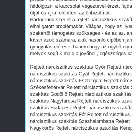
feldolgozni a kapcsolat végeztével érzett fájd
útját és újra felépíteni az önbizalmát.
Partnerünk szerint a rejtett nárcisztikus szak
elhallgatott problémakör. Világos, hogy az ily
szakértői támogatás szükséges - és ez az, ami
kíván azok számára, akik hasonló cipőben já
gyógyulás elérése, hanem hogy az ügyfél olya
melyek segítik majd a jövőbeli, egészséges k
Rejtett nárcisztikus szakítás Győr Rejtett nár
nárcisztikus szakítás Gyál Rejtett nárcisztiku
nárcisztikus szakítás Esztergom Rejtett nárci
Székesfehérvár Rejtett nárcisztikus szakítás 
szakítás Gödöllő Rejtett nárcisztikus szakítá
szakítás Nagytarcsa Rejtett nárcisztikus szak
szakítás Budapest Rejtett nárcisztikus szakít
nárcisztikus szakítás Fót Rejtett nárcisztikus
nárcisztikus szakítás Százhalombatta Rejtett 
Nagykőrös Rejtett nárcisztikus szakítás Kerep