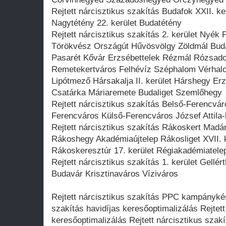
Rejtett nárcisztikus szakítás Budafok XXII. k
Nagytétény 22. kerület Budatétény
Rejtett nárcisztikus szakítás 2. kerület Nyék
Törökvész Országút Hűvösvölgy Zöldmál Buda
Pasarét Kővár Erzsébettelek Rézmál Rózsado
Remetekertváros Felhévíz Széphalom Vérhalo
Lipótmező Hársakalja II. kerület Hárshegy Erz
Csatárka Máriaremete Budaliget Szemlőhegy
Rejtett nárcisztikus szakítás Belső-Ferencvár
Ferencváros Külső-Ferencváros József Attila-l
Rejtett nárcisztikus szakítás Rákoskert Mad
Rákoshegy Akadémiaújtelep Rákosliget XVII.
Rákoskeresztúr 17. kerület Régiakadémiatele
Rejtett nárcisztikus szakítás 1. kerület Gellér
Budavár Krisztinaváros Víziváros
Rejtett nárcisztikus szakítás PPC kampánykés
szakítás havidíjas keresőoptimalizálás Rejtet
keresőoptimalizálás Rejtett nárcisztikus sza