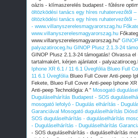
oázis - klímaszerelés budapest - fűtésre optim
öltözködési tanács egy híres ruhatervezőtől –
öltözködési tanács egy híres ruhatervezőtől –
- www.villanyszerelesmagyarorszag.hu
Főkate
www.villanyszerelesmagyarorszag.hu
Főkateg
www.villanyszerelesmagyarorszag.hu"
GINOP 
palyazatiroceg.hu
GINOP Plusz 2.1.3-24 támog
GINOP Plusz 2.1.3-24 támogatás! Olvassa el 
tartalmakért, kérjen ajánlatot - palyazatiroceg
Iphone XR 6.1 / 11 6.1 Üvegfólia
Blueo Full Co
11 6.1 Üvegfólia
Blueo Full Cover Anti-peep Ip
Fekete, Blueo Full Cover Anti-peep Iphone XR 
Anti-peep Technológia: A "
Mosogató dugulásel
Duguláselhárítás Budapest - SOS duguláselhár
mosogató lefolyó - Dugulás elhárítás - Dugulá
Garanciával
Mosogató duguláselhárítás Diósd 
SOS duguláselhárítás - duguláselhárítás mosog
- Duguláselhárítás - Duguláselhárítás Garanci
- SOS duguláselhárítás - duguláselhárítás mos