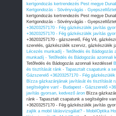
kertgondozás kertrendezés Pest megye Dunak
Kertgondozás - Sövényvágás - Gyepszellőztet
kertgondozás kertrendezés Pest megye Dunak
Kertgondozás - Sövényvágás - Gyepszellőztet
+36203257170 - Fég gázkészülék javítás gyo
+36203257170 - Fég gázkészülék javítás gyo
+36203257170 - gázszerelő, Fég V4, gázkészü
szerelés, gázkészülék szerviz, gázkészülék ja
Lécezés munkadíj - Tetőfedés és Bádogozás 
munkadíj - Tetőfedés és Bádogozás azonnali 
Tetőfedés és Bádogozás azonnali kezdéssel
B
és tisztítását ránk - Tapasztalt csapatunk a s
Gázszerelő +36203257170 - Fég gázkészülék 
Bízza gázkazánjának javítását és tisztítását 
segítségére van! - Budapest - Gázszerelő +3
javítás gyorsan, kedvező áron
Bízza gázkazánj
ránk - Tapasztalt csapatunk a segítségére va
+36203257170 - Fég gázkészülék javítás gyo
zajlik a mobil látásvizsgálat? - MobilOptika
Ho