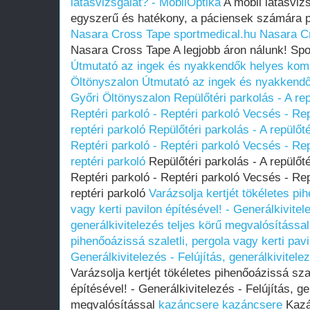
látásvizsgálat? - MobilOptika
A mobil látásvizs
egyszerű és hatékony, a páciensek számára p
Nasara Cross Tape sportmedical.hu
Nasara C
Nasara Cross Tape A legjobb áron nálunk! Spo
Útmutató az ingek és nyakkendők helyes kom
Öltönyszalon
Útmutató az ingek és nyakkendő
Győri Öltönyszalon
Repülőtéri parkolás - A rep
Reptéri parkoló - Reptéri parkoló Vecsés - Re
reptéri parkoló
Repülőtéri parkolás - A repülőté
Reptéri parkoló - Reptéri parkoló Vecsés - Re
reptéri parkoló
Repülőtéri parkolás - A repülőté
Reptéri parkoló - Reptéri parkoló Vecsés - Re
reptéri parkoló
Varázsolja kertjét tökéletes pi
vagy kerti pavilon építésével! - Generálkivitele
generálkivitelezés teljes körű megvalósítással
pihenőoázissá szaletli, pergola vagy kerti pavi
Generálkivitelezés - Felújítás, generálkivitele
Varázsolja kertjét tökéletes pihenőoázissá szal
építésével! - Generálkivitelezés - Felújítás, ge
megvalósítással
kazáncsere
kazáncsere
Kazá