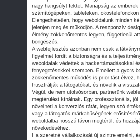
nagy hangsúlyt fektet. Manapság az emberek
számítógépeken, tableteken, okostelefonokon 
Elengedhetetlen, hogy weboldalunk minden ké
jelenjen meg és működjön. A reszponzív design
élmény zökkenőmentes legyen, függetlenül att
böngészés.
A webfejlesztés azonban nem csak a látványró
figyelmet fordít a biztonságra és a teljesítmény
weboldalak védettek a hackertámadásokkal és
fenyegetésekkel szemben. Emellett a gyors be
zökkenőmentes működés is prioritást élvez, h
frusztrálják a látogatókat, és növelik a visszaf
Végül, de nem utolsósorban, partnerünk webfej
megtérülést kínálnak. Egy professzionális, jó
növelheti a konverziós rátát, legyen szó érték
vagy a látogatók márkahűségének erősítéséről
weboldalba hosszú távon megtérül, és hozzájá
növekedéséhez.
Ha szeretné vállalkozását új szintre emelni, és