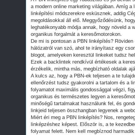
a modern online marketing világában. Amíg a
linképítési módszerekre esküsznek, addig Cé
megoldásokkal áll elő. Meggyőződésünk, hogy
leghatékonyabb módja annak, hogy növeld a w
organikus forgalmát a keresőmotorokon.
De mi is pontosan a PBN linképítés? Röviden 
hálózatról van szó, ahol te irányítasz egy c
blogot, amelyeken keresztül linkeket tudsz he
Ezek a backlintek rendkívül értékesek a ker
érzékelik, mintha más, megbízható oldalak ajá
A kulcs az, hogy a PBN-ek teljesen a te tulajd
ellenőrzést tudsz gyakorolni a tartalom és a li
folyamatot maximális gondossággal végzi, figy
organikus és természetes legyen a keresőmot
minőségű tartalmakat használunk fel, és gond
linkjeid teljesen összhangban legyenek a webo
Miért éri meg a PBN linképítés? Nos, renget
linképzéshez képest. Először is, a te kezedben
folyamat felett. Nem kell megbíznod harmadik