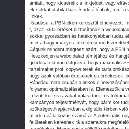
amiatt, hogy kicserélik a linkjeidet, vagy eltá
ek sokkal stabilabbak és időtállóbbak, mint a
linkek.
Ráadásul a PBN-eken keresztül elhelyezett lin
t, azaz SEO-értéket biztosítanak a weboldal
sokkal gyorsabban és hatékonyabban tudsz el
mint a hagyományos linképítési módszerekkel
Cégünk mindent megtesz azért, hogy a PBN h
illeszkedjen a weboldalad témájához és hangj
gondosan ki van dolgozva, hogy maximális SE
tartalmakat profi copywriterek és tartalomkészít
hogy azok valóban értékesek és érdekesek l
Ráadásul nem csupán a linkek elhelyezésében
folyamat optimalizálásában is. Elemezzük a ver
célzott kulcsszavakat választunk, és folyama
kampányod teljesítményét, hogy bármikor tudj 
szükséges.Napjainkban a digitális térben való
minden vállalkozás számára. A potenciális ügy
felületeken keresnek rá a számukra megfelelő
termékekre. Ebben pedig nélkülözhetetlen a h