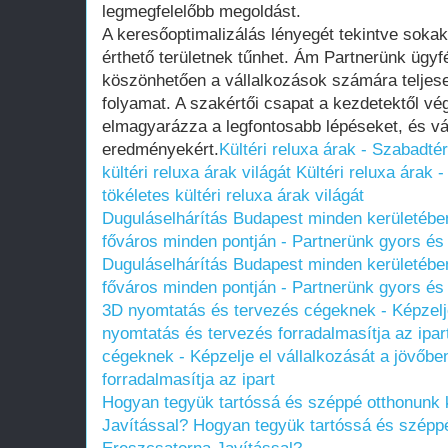
legmegfelelőbb megoldást.
A keresőoptimalizálás lényegét tekintve soka
érthető területnek tűnhet. Ám Partnerünk ügy
köszönhetően a vállalkozások számára teljese
folyamat. A szakértői csapat a kezdetektől vég
elmagyarázza a legfontosabb lépéseket, és váll
eredményekért.
Kültéri reluxa árak - Szabadtér
kültéri reluxa árak világát
Kültéri reluxa árak 
tökéletes kültéri reluxa árak világát
Duguláselhárítás Budapest minden kerületébe
főváros minden pontján - Partnerünk gyors é
Duguláselhárítás Budapest minden kerületébe
főváros minden pontján - Partnerünk gyors é
3D nyomtatás és tervezés cégeknek - Képzelje
nyomtatás és tervezés forradalmasítja az ipar
cégeknek - Képzelje el vállalkozását a jövőb
forradalmasítja az ipart
Hogyan tegyük tartóssá és széppé otthonunk 
Javítással?
Hogyan tegyük tartóssá és széppé