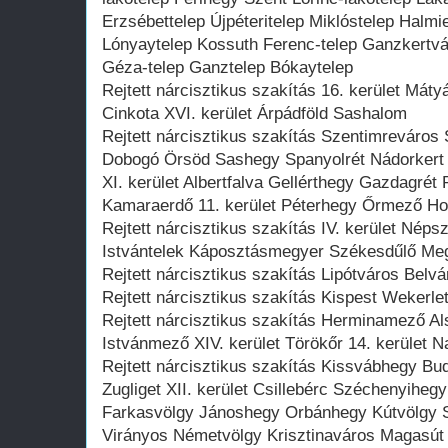
Erzsébettelep Újpéteritelep Miklóstelep Halmie
Lónyaytelep Kossuth Ferenc-telep Ganzkertv
Géza-telep Ganztelep Bókaytelep
Rejtett nárcisztikus szakítás 16. kerület Mát
Cinkota XVI. kerület Árpádföld Sashalom
Rejtett nárcisztikus szakítás Szentimrevár
Dobogó Örsöd Sashegy Spanyolrét Nádorkert 
XI. kerület Albertfalva Gellérthegy Gazdagrét
Kamaraerdő 11. kerület Péterhegy Őrmező Ho
Rejtett nárcisztikus szakítás IV. kerület Népsz
Istvántelek Káposztásmegyer Székesdűlő Me
Rejtett nárcisztikus szakítás Lipótváros Belvár
Rejtett nárcisztikus szakítás Kispest Wekerlet
Rejtett nárcisztikus szakítás Herminamező A
Istvánmező XIV. kerület Törökőr 14. kerület N
Rejtett nárcisztikus szakítás Kissvábhegy B
Zugliget XII. kerület Csillebérc Széchenyihegy
Farkasvölgy Jánoshegy Orbánhegy Kútvölgy 
Virányos Németvölgy Krisztinaváros Magasút