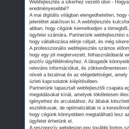
Webfejlesztés a sikerhez vezető úton - Hogya
eredményesebbé?
A mai digitális világban elengedhetetlen, hogy
jelenlétet alakítson ki. A webfejlesztés kulcsf
abban, hogy cégünk kiemelkedjen a tömegből, 
ügyfelei számára. Partnerünk webfejlesztési s
hogy vállalkozása elérje céljait, és még siker
A professzionális webfejlesztés számos előnny
hogy egy jól megtervezett, felhasználóbarát w
pozitív ügyfélélményhez. A látogatók könnyed
releváns információkat, és zökkenőmentesen n
növeli a bizalmat és az elégedettséget, amel
üzleti kapcsolatok kiépítésében.
Partnerünk tapasztalt webfejlesztői csapata eg
megoldásokat kínál, amelyek tökéletesen ille
igényeihez és arculatához. Az általuk készíte
esztétikusak, de optimalizáltak is a keresőmot
hogy cégünk könnyebben megtalálható lesz az i
ügyfelet érhetünk el.
A reszponzív webdesign egy további fontos s