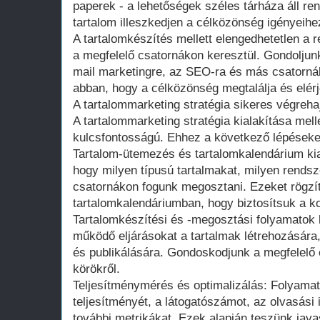
paperek - a lehetőségek széles tárháza áll re
tartalom illeszkedjen a célközönség igényeih
A tartalomkészítés mellett elengedhetetlen a
a megfelelő csatornákon keresztül. Gondoljun
mail marketingre, az SEO-ra és más csatorná
abban, hogy a célközönség megtalálja és elérj
A tartalommarketing stratégia sikeres végreha
A tartalommarketing stratégia kialakítása mell
kulcsfontosságú. Ehhez a következő lépéseke
Tartalom-ütemezés és tartalomkalendárium ki
hogy milyen típusú tartalmakat, milyen rends
csatornákon fogunk megosztani. Ezeket rögzí
tartalomkalendáriumban, hogy biztosítsuk a k
Tartalomkészítési és -megosztási folyamatok ki
működő eljárásokat a tartalmak létrehozására
és publikálására. Gondoskodjunk a megfelelő e
körökről.
Teljesítménymérés és optimalizálás: Folyamato
teljesítményét, a látogatószámot, az olvasási
további metrikákat. Ezek alapján teszünk javas