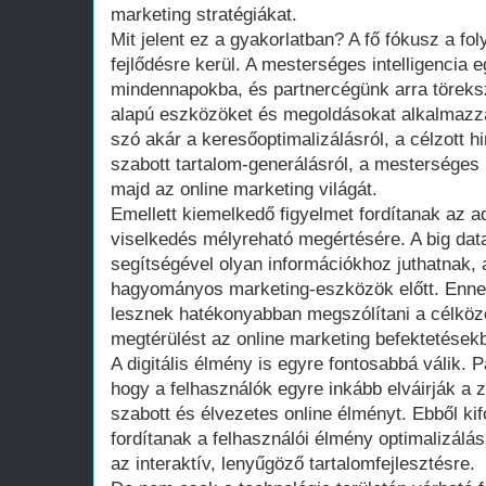
marketing stratégiákat.
Mit jelent ez a gyakorlatban? A fő fókusz a fo
fejlődésre kerül. A mesterséges intelligencia 
mindennapokba, és partnercégünk arra töreks
alapú eszközöket és megoldásokat alkalmazza
szó akár a keresőoptimalizálásról, a célzott 
szabott tartalom-generálásról, a mesterséges i
majd az online marketing világát.
Emellett kiemelkedő figyelmet fordítanak az a
viselkedés mélyreható megértésére. A big data 
segítségével olyan információkhoz juthatnak,
hagyományos marketing-eszközök előtt. Enn
lesznek hatékonyabban megszólítani a célköz
megtérülést az online marketing befektetések
A digitális élmény is egyre fontosabbá válik. Pa
hogy a felhasználók egyre inkább elváirják 
szabott és élvezetes online élményt. Ebből kif
fordítanak a felhasználói élmény optimalizálá
az interaktív, lenyűgöző tartalomfejlesztésre.