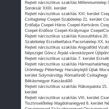
Rejtett nárcisztikus szakítás Millenniumtelep 
Soroksár XXIII. kerület
Rejtett nárcisztikus szakítás XXI. kerület C
Csillagtelep Csepel-Szabótelep 21. kerület C
Erdőalja Csepel-Háros Csepel-Kertváros Csep
Csepel-Erdősor Csepel-Királymajor CsepelCs
Rejtett nárcisztikus szakítás Kossuthfalva 2
Szabótelep Erzsébetfalva Pacsirtatelep XX. ke
Rejtett nárcisztikus szakítás Angyalföld Vizafo
Népsziget Göncz Árpád városközpont Újlipótv
Rejtett nárcisztikus szakítás 7. kerület Erzséb
Rejtett nárcisztikus szakítás Hármashatárhe
Ürömhegy-Péterhegy Harsánylejtő Újlak Mocsá
kerület Solymárvölgy Rómaifürdő Csillaghegy
Békásmegyer Kaszásdűlő
Rejtett nárcisztikus szakítás Rákospalota 15. 
kerület
Rejtett nárcisztikus szakítás VIII. kerület 
Tisztviselőtelep Magdolnanegyed 8. kerület 
Corvinnegyed Századosnegyed Orczynegyed 