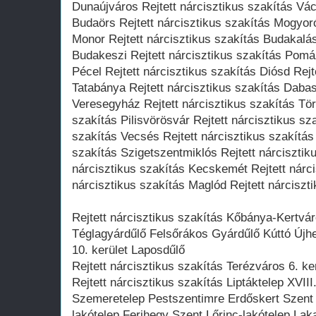
Dunaújváros Rejtett nárcisztikus szakítás Vác
Budaörs Rejtett nárcisztikus szakítás Mogyoró
Monor Rejtett nárcisztikus szakítás Budakalás
Budakeszi Rejtett nárcisztikus szakítás Pomáz
Pécel Rejtett nárcisztikus szakítás Diósd Rejt
Tatabánya Rejtett nárcisztikus szakítás Dabas
Veresegyház Rejtett nárcisztikus szakítás Törö
szakítás Pilisvörösvár Rejtett nárcisztikus sz
szakítás Vecsés Rejtett nárcisztikus szakítás 
szakítás Szigetszentmiklós Rejtett nárcisztik
nárcisztikus szakítás Kecskemét Rejtett nárci
nárcisztikus szakítás Maglód Rejtett nárciszt
Rejtett nárcisztikus szakítás Kőbánya-Kertvár
Téglagyárdűlő Felsőrákos Gyárdűlő Kúttó Újhe
10. kerület Laposdűlő
Rejtett nárcisztikus szakítás Terézváros 6. ker
Rejtett nárcisztikus szakítás Liptáktelep XVIII.
Szemeretelep Pestszentimre Erdőskert Szent
lakótelep Ferihegy Szent Lőrinc-lakótelep Lak