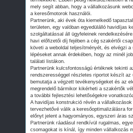
mely segít abban, hogy a vállalkozásunk webo
a keresőmotorok használói.
Partnerünk, aki évek óta kiemelkedő tapasztal
területen, egy valóban egyedülálló havidíjas k
szolgáltatással áll ügyfeleinek rendelkezésér
havi előfizetői díj fejében a cég szakértői c
követi a weboldal teljesítményét, és elvégzi a
lépéseket annak érdekében, hogy az minél jobb
találati listákon.
Partnerünk kulcsfontosságú értéknek tekinti az
rendszerességgel részletes riportot készít a
bemutatja a végzett tevékenységeket és az el
megrendelő bármikor kikérheti a szakértők vé
a további fejlesztési lehetőségekre vonatkozó
A havidíjas konstrukció révén a vállalkozáso
tervezhetővé válik a keresőoptimalizálásra for
előnyt jelent a hagyományos, egyszeri áras s
Partnerünk ráadásul rendkívül rugalmas, egye
csomagokat is kínál, így minden vállalkozás 