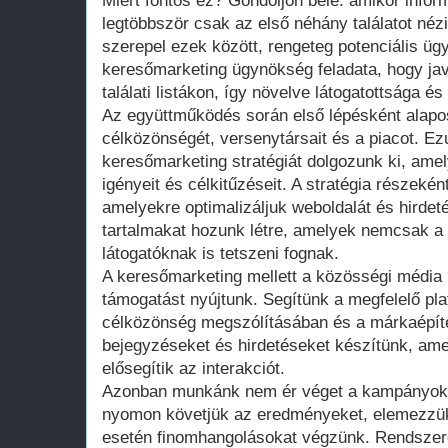
Miért fontos ez? Gondoljon bele: amikor inform
legtöbbször csak az első néhány találatot né
szerepel ezek között, rengeteg potenciális ügy
keresőmarketing ügynökség feladata, hogy jav
találati listákon, így növelve látogatottsága é
Az együttműködés során első lépésként alapo
célközönségét, versenytársait és a piacot. E
keresőmarketing stratégiát dolgozunk ki, ame
igényeit és célkitűzéseit. A stratégia részeké
amelyekre optimalizáljuk weboldalát és hirdeté
tartalmakat hozunk létre, amelyek nemcsak 
látogatóknak is tetszeni fognak.
A keresőmarketing mellett a közösségi média m
támogatást nyújtunk. Segítünk a megfelelő pl
célközönség megszólításában és a márkaépítés
bejegyzéseket és hirdetéseket készítünk, ame
elősegítik az interakciót.
Azonban munkánk nem ér véget a kampányok e
nyomon követjük az eredményeket, elemezzük
esetén finomhangolásokat végzünk. Rendszere