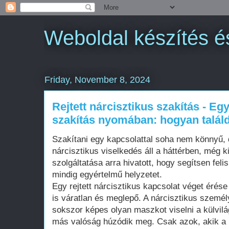
Weboldal készítés é
Friday, November 8, 2024
Rejtett nárcisztikus szakítás - Egy
szakítás nyomában: hogyan találd
Szakítani egy kapcsolattal soha nem könnyű, d
nárcisztikus viselkedés áll a háttérben, még 
szolgáltatása arra hivatott, hogy segítsen feli
mindig egyértelmű helyzetet.
Egy rejtett nárcisztikus kapcsolat véget éré
is váratlan és meglepő. A nárcisztikus személ
sokszor képes olyan maszkot viselni a külvilá
más valóság húzódik meg. Csak azok, akik a 