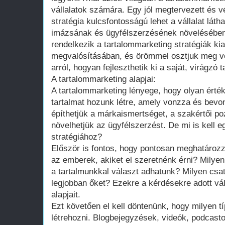
vállalatok számára. Egy jól megtervezett és v
stratégia kulcsfontosságú lehet a vállalat lát
imázsának és ügyfélszerzésének növelésében
rendelkezik a tartalommarketing stratégiák ki
megvalósításában, és örömmel osztjuk meg v
arról, hogyan fejleszthetik ki a saját, virágzó 
A tartalommarketing alapjai:
A tartalommarketing lényege, hogy olyan érté
tartalmat hozunk létre, amely vonzza és bevo
építhetjük a márkaismertséget, a szakértői po
növelhetjük az ügyfélszerzést. De mi is kell e
stratégiához?
Először is fontos, hogy pontosan meghatároz
az emberek, akiket el szeretnénk érni? Milye
a tartalmunkkal választ adhatunk? Milyen csat
legjobban őket? Ezekre a kérdésekre adott vá
alapjait.
Ezt követően el kell döntenünk, hogy milyen t
létrehozni. Blogbejegyzések, videók, podcast