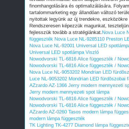
finomhangolására és optimalizálására. Folyama
tartalommarketing egy állandóan változó terüle
nyitottak legyünk az új trendekre, eszközökre 
Rendszeresen képezzük magunkat, teszteljün
fejlesszük tovább a stratégiánkat.
Nova Luce 
függeszték
Nova Luce NL-9285110 Preston L
Nova Luce NL-92001 Universal LED spotlámpa
Universal LED spotlámpa Viszló
Nowodvorski TL-6816 Alice függeszték / Nowo
Nowodvorski TL-6816 Alice függeszték / Nowo
Nova Luce NL-9053202 Mondrian LED fürdõszo
Luce NL-9053202 Mondrian LED fürdõszobai f
AZzardo AZ-1366 Jerry modern mennyezeti s
Jerry modern mennyezeti spot lámpa
Nowodvorski TL-6816 Alice függeszték / Now
Nowodvorski TL-6816 Alice függeszték / Now
AZzardo AZ-0260 Tasos modern lámpa függes
modern lámpa függeszték
TK Lighting TK-4277 Diamond lámpa függeszt