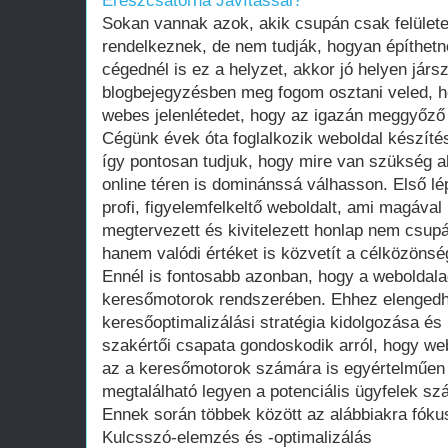
Ereszcsatorna Javítással?
Sokan vannak azok, akik csupán csak felületes 
rendelkeznek, de nem tudják, hogyan építhetn
cégednél is ez a helyzet, akkor jó helyen járs
blogbejegyzésben meg fogom osztani veled, ho
webes jelenlétedet, hogy az igazán meggyőző 
Cégünk évek óta foglalkozik weboldal készítés
így pontosan tudjuk, hogy mire van szükség a
online téren is dominánssá válhasson. Első lép
profi, figyelemfelkeltő weboldalt, ami magával 
megtervezett és kivitelezett honlap nem csupá
hanem valódi értéket is közvetít a célközönség
Ennél is fontosabb azonban, hogy a weboldalad
keresőmotorok rendszerében. Ehhez elengedhe
keresőoptimalizálási stratégia kidolgozása é
szakértői csapata gondoskodik arról, hogy web
az a keresőmotorok számára is egyértelműen
megtalálható legyen a potenciális ügyfelek sz
Ennek során többek között az alábbiakra fóku
Kulcsszó-elemzés és -optimalizálás