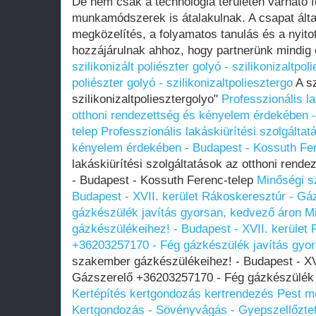
De nem csak a technológia területén várható fej
munkamódszerek is átalakulnak. A csapat által
megközelítés, a folyamatos tanulás és a nyit
hozzájárulnak ahhoz, hogy partnerünk mindig e
szilikonizált poliészter golyó - szilikonizaltpol
poliészter golyó - szilikonizaltpoliesztergo
A sz
szilikonizaltpoliesztergolyo"
Professzionális la
otthoni rendezettség és kényelem érdekében 
telep
Professzionális lakáskiürítési szolgálta
kényelem érdekében - Budapest - Kossuth Fer
lakáskiürítési szolgáltatások az otthoni rend
- Budapest - Kossuth Ferenc-telep
Minőségi s
Budapest - XVII. kerület Rákoskeresztúr - G
gázkészülék javítás gyorsan, kedvező áron
M
gázkészülékeihez! - Budapest - XVII. kerület
+36203257170 - Fég gázkészülék javítás gyo
szakember gázkészülékeihez! - Budapest - XVI
Gázszerelő +36203257170 - Fég gázkészülék 
Kertépítés kertgondozás kertrendezés Pest 
Kertgondozás - Sövényvágás - Gyepszellőztet