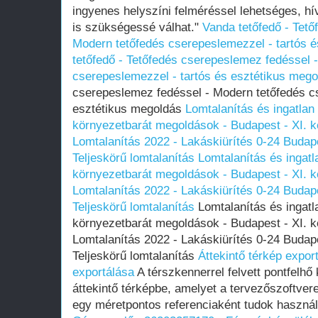
ingyenes helyszíni felméréssel lehetséges, h
is szükségessé válhat."
Vanda tetőfedő - Tet
Modern tetőfedés cserepeslemezzel - tartós 
tetőfedő - Tetőfedés cserepeslemez fedéssel 
cserepeslemezzel - tartós és esztétikus mego
cserepeslemez fedéssel - Modern tetőfedés c
esztétikus megoldás
Lomtalanítás és ingatlan
környezetbarát megoldások - Budapest - XI. ke
Lomtalanítás‎ 2022 - Lakáskiürítés 0-24 Budap
Teljeskörű lomtalanítás
Lomtalanítás és ingatl
környezetbarát megoldások - Budapest - XI. ke
Lomtalanítás‎ 2022 - Lakáskiürítés 0-24 Budap
Teljeskörű lomtalanítás
Lomtalanítás és ingatl
környezetbarát megoldások - Budapest - XI. ke
Lomtalanítás‎ 2022 - Lakáskiürítés 0-24 Budap
Teljeskörű lomtalanítás
Áttekintő térkép expor
exportálása
A térszkennerrel felvett pontfelhő
áttekintő térképbe, amelyet a tervezőszoftve
egy méretpontos referenciaként tudok használn