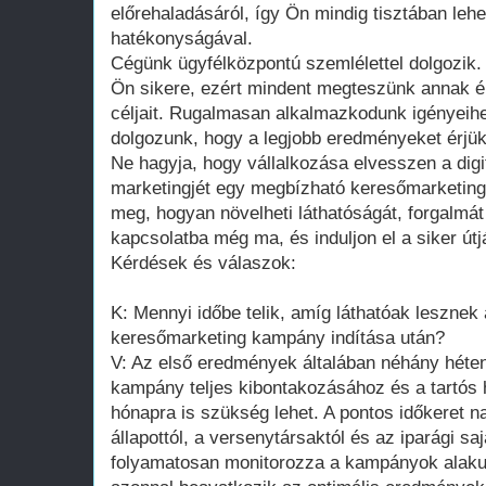
előrehaladásáról, így Ön mindig tisztában le
hatékonyságával.
Cégünk ügyfélközpontú szemlélettel dolgozik
Ön sikere, ezért mindent megteszünk annak ér
céljait. Rugalmasan alkalmazkodunk igényeih
dolgozunk, hogy a legjobb eredményeket érjük
Ne hagyja, hogy vállalkozása elvesszen a digit
marketingjét egy megbízható keresőmarketing
meg, hogyan növelheti láthatóságát, forgalmát
kapcsolatba még ma, és induljon el a siker útj
Kérdések és válaszok:
K: Mennyi időbe telik, amíg láthatóak leszne
keresőmarketing kampány indítása után?
V: Az első eredmények általában néhány héten 
kampány teljes kibontakozásához és a tartós 
hónapra is szükség lehet. A pontos időkeret n
állapottól, a versenytársaktól és az iparági 
folyamatosan monitorozza a kampányok alaku