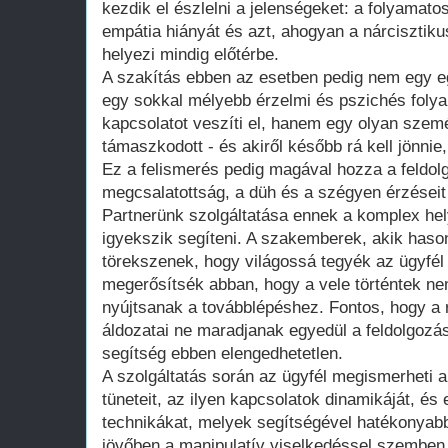
kezdik el észlelni a jelenségeket: a folyamatos
empátia hiányát és azt, ahogyan a nárcisztiku
helyezi mindig előtérbe.
A szakítás ebben az esetben pedig nem egy e
egy sokkal mélyebb érzelmi és pszichés foly
kapcsolatot veszíti el, hanem egy olyan szemé
támaszkodott - és akiről később rá kell jönnie,
Ez a felismerés pedig magával hozza a feldol
megcsalatottság, a düh és a szégyen érzéseit 
Partnerünk szolgáltatása ennek a komplex he
igyekszik segíteni. A szakemberek, akik hason
törekszenek, hogy világossá tegyék az ügyfél
megerősítsék abban, hogy a vele történtek ne
nyújtsanak a továbblépéshez. Fontos, hogy a r
áldozatai ne maradjanak egyedül a feldolgozás
segítség ebben elengedhetetlen.
A szolgáltatás során az ügyfél megismerheti 
tüneteit, az ilyen kapcsolatok dinamikáját, és 
technikákat, melyek segítségével hatékonyab
jövőben a manipulatív viselkedéssel szemben. 