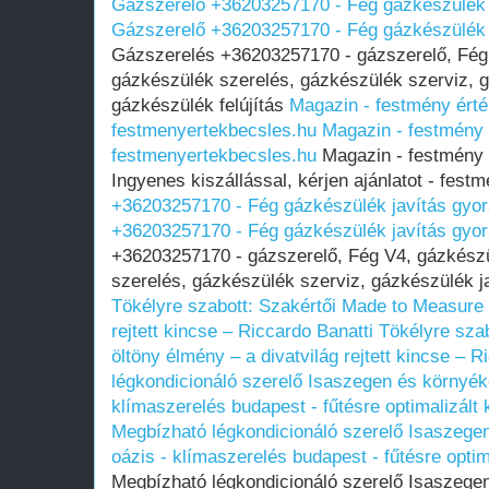
Gázszerelő +36203257170 - Fég gázkészülék 
Gázszerelő +36203257170 - Fég gázkészülék 
Gázszerelés +36203257170 - gázszerelő, Fég 
gázkészülék szerelés, gázkészülék szerviz, g
gázkészülék felújítás
Magazin - festmény érté
festmenyertekbecsles.hu
Magazin - festmény 
festmenyertekbecsles.hu
Magazin - festmény 
Ingyenes kiszállással, kérjen ajánlatot - fes
+36203257170 - Fég gázkészülék javítás gyo
+36203257170 - Fég gázkészülék javítás gyo
+36203257170 - gázszerelő, Fég V4, gázkészü
szerelés, gázkészülék szerviz, gázkészülék ja
Tökélyre szabott: Szakértői Made to Measure 
rejtett kincse – Riccardo Banatti
Tökélyre sza
öltöny élmény – a divatvilág rejtett kincse – R
légkondicionáló szerelő Isaszegen és környéké
klímaszerelés budapest - fűtésre optimalizált 
Megbízható légkondicionáló szerelő Isaszegen
oázis - klímaszerelés budapest - fűtésre optim
Megbízható légkondicionáló szerelő Isaszegen