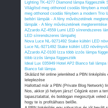
Lighting TK-4277 Diamond lámpa függeszték 
Világítsd meg otthonod csodás fényben a mod
meg otthonod csodás fényben a modern Trio 
beltéri lámpák - A fény művészetének megter
lámpák - A fény művészetének megteremtése
AZzardo AZ-4559 Lumi LED sínrendszeres lá
LED sínrendszeres lámpafej
Nova Luce NL-9271492 Stake kültéri LED növé
Luce NL-9271492 Stake kültéri LED növényvil
AZzardo AZ-0100 Izza több izzós lámpa függe
több izzós lámpa függeszték
Ideal Lux 035949 Hotel AP2 Bianco fali lámpa
Bianco fali lámpa
Skálázd fel online jelenléted a PBN linképítés 
leleplezése
Hallottad már a PBN (Private Blog Network) 
Nos, akkor jó helyen jársz! Cégünk ezen a ter
tapasztalattal, és boldogan megosztjuk veled 
hogy te is profitálhass belőle.
A PBN linképítés egy robusztus és jól bevált 