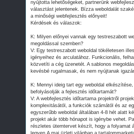
nyújtotta lehetőségeket, partnerünk webfejlesz
választást jelentenek. Bízza weboldalát szaké
a minőségi webfejlesztés előnyeit!
Kérdések és válaszok:
K: Milyen előnyei vannak egy testreszabott w
megoldással szemben?
V: Egy testreszabott weboldal tökéletesen ille
igényeihez és arculatához. Funkcionális, felh
közvetíti a cég üzenetét. A sablonos megoldá
kevésbé rugalmasak, és nem nyújtanak igazán
K: Mennyi ideig tart egy weboldal elkészítése
befolyásolják a fejlesztés időtartamát?
V: A webfejlesztés időtartama projektről projek
komplexitásától, a funkciók számától és az eg
egyszerűbb weboldal általában 4-8 hét alatt k
projekt akár több hónapot is igénybe vehet. P
részletes ütemtervet készít, hogy a folyamat 
legyen.A mai üzleti világban a tartalommarket