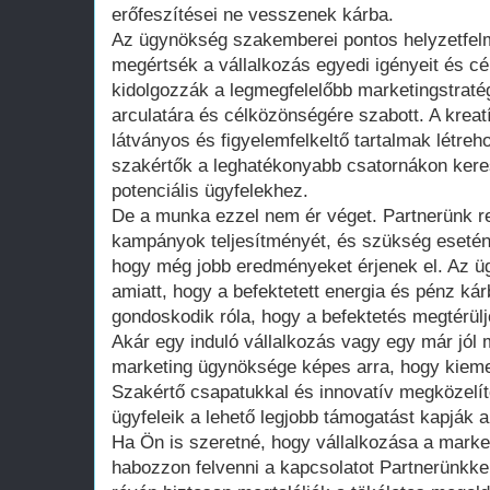
erőfeszítései ne vesszenek kárba.
Az ügynökség szakemberei pontos helyzetfel
megértsék a vállalkozás egyedi igényeit és cé
kidolgozzák a legmegfelelőbb marketingstraté
arculatára és célközönségére szabott. A krea
látványos és figyelemfelkeltő tartalmak létreho
szakértők a leghatékonyabb csatornákon keresz
potenciális ügyfelekhez.
De a munka ezzel nem ér véget. Partnerünk 
kampányok teljesítményét, és szükség esetén
hogy még jobb eredményeket érjenek el. Az üg
amiatt, hogy a befektetett energia és pénz ká
gondoskodik róla, hogy a befektetés megtérülj
Akár egy induló vállalkozás vagy egy már jól
marketing ügynöksége képes arra, hogy kieme
Szakértő csapatukkal és innovatív megközelít
ügyfeleik a lehető legjobb támogatást kapják a
Ha Ön is szeretné, hogy vállalkozása a market
habozzon felvenni a kapcsolatot Partnerünkkel