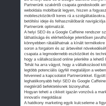
Partnerünk szakértői csapata gondoskodik arró
weboldala mobilbarát legyen, hiszen a fogya
mobileszközökről keres rá a szolgáltatásokra.
betöltési ideje és felhasználóbarát navigációja
Partnerünk optimalizál.
A helyi SEO és a Google Caffeine rendszer sz
láthatósága és elérhetősége jelentősen javulha
könnyebben rátalálhatnak a kínált termékekre
soron a forgalom és az árbevétel növekedésé
csapata a legmodernebb eszközöket és techni
hogy a vállalkozásod online jelenléte a lehető
Tehát ha arra vágyol, hogy a vállalkozásod kit
legtöbb potenciális ügyfél megtaláljon a web
felvenned a kapcsolatot Partnerünkkel. Együtt
leghatékonyabb helyi SEO és Google Caffeine 
megtérülő befektetésnek bizonyulhat.
Hogyan teheti a cikkeit igazán vonzóvá a mark
innovatív megoldásai
A hatékony marketing egyik kulcseleme a figye