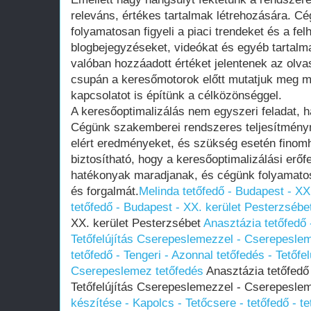
releváns, értékes tartalmak létrehozására. C
folyamatosan figyeli a piaci trendeket és a fe
blogbejegyzéseket, videókat és egyéb tartalm
valóban hozzáadott értéket jelentenek az ol
csupán a keresőmotorok előtt mutatjuk meg 
kapcsolatot is építünk a célközönséggel.
A keresőoptimalizálás nem egyszeri feladat,
Cégünk szakemberei rendszeres teljesítmény
elért eredményeket, és szükség esetén finomh
biztosítható, hogy a keresőoptimalizálási erőf
hatékonyak maradjanak, és cégünk folyamatosa
és forgalmát.
Melinda tetőfedő - Budapest - XX
tetőfedő - Budapest - XX. kerület Pesterzsébe
XX. kerület Pesterzsébet
Anasztázia tetőfedő 
Tetőfelújítás Cserepeslemezzel - Cserepesle
tetőfedő - Tengeri - Azonnal tetőfedés - Tetőf
Cserepeslemez tetőfedés
Anasztázia tetőfedő 
Tetőfelújítás Cserepeslemezzel - Cserepesle
készítése - Kapolcs - Tetőcsere - tetőfedő - tet