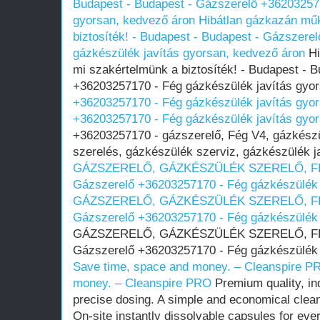
Budapest - Budapest - Gázszerelő +362032571
gyorsan, kedvező áron
Hibátlan gázkazán műk
biztosíték! - Budapest - Budapest - Gázszere
gázkészülék javítás gyorsan, kedvező áron
Hi
mi szakértelmünk a biztosíték! - Budapest - 
+36203257170 - Fég gázkészülék javítás gyo
+36203257170 - Fég gázkészülék javítás gyo
+36203257170 - Fég gázkészülék javítás gyo
+36203257170 - gázszerelő, Fég V4, gázkészü
szerelés, gázkészülék szerviz, gázkészülék ja
GÁZSZERELŐ, GÁZKÉSZÜLÉK SZERELŐ, FÉG, 
Gázszerelő +36203257170 - Fég gázkészülék 
GÁZSZERELŐ, GÁZKÉSZÜLÉK SZERELŐ, FÉG, 
Gázszerelő +36203257170 - Fég gázkészülék 
GÁZSZERELŐ, GÁZKÉSZÜLÉK SZERELŐ, FÉG, 
Gázszerelő +36203257170 - Fég gázkészülék 
Save time, space and money. – Cleanspire P
money. – Cleanspire PRO
Premium quality, ind
precise dosing. A simple and economical cleani
On-site instantly dissolvable capsules for eve