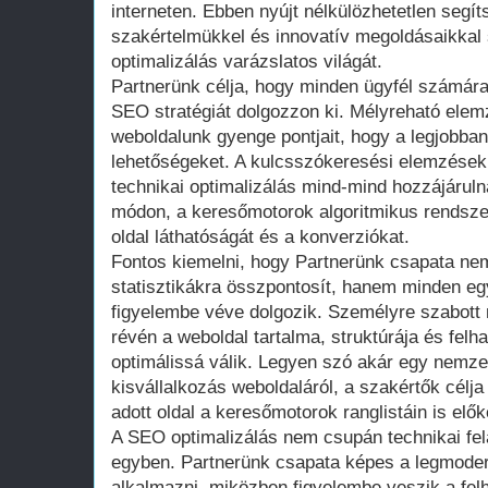
interneten. Ebben nyújt nélkülözhetetlen segít
szakértelmükkel és innovatív megoldásaikkal 
optimalizálás varázslatos világát.
Partnerünk célja, hogy minden ügyfél számár
SEO stratégiát dolgozzon ki. Mélyreható elemz
weboldalunk gyenge pontjait, hogy a legjobba
lehetőségeket. A kulcsszókeresési elemzések,
technikai optimalizálás mind-mind hozzájárul
módon, a keresőmotorok algoritmikus rendsze
oldal láthatóságát és a konverziókat.
Fontos kiemelni, hogy Partnerünk csapata ne
statisztikákra összpontosít, hanem minden egy
figyelembe véve dolgozik. Személyre szabott
révén a weboldal tartalma, struktúrája és felha
optimálissá válik. Legyen szó akár egy nemze
kisvállalkozás weboldaláról, a szakértők célja
adott oldal a keresőmotorok ranglistáin is előke
A SEO optimalizálás nem csupán technikai fel
egyben. Partnerünk csapata képes a legmode
alkalmazni, miközben figyelembe veszik a fel