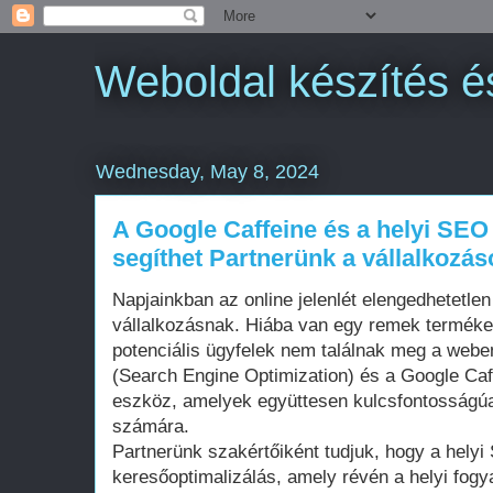
Weboldal készítés é
Wednesday, May 8, 2024
A Google Caffeine és a helyi SEO 
segíthet Partnerünk a vállalkozás
Napjainkban az online jelenlét elengedhetetle
vállalkozásnak. Hiába van egy remek terméke
potenciális ügyfelek nem találnak meg a weben
(Search Engine Optimization) és a Google Caf
eszköz, amelyek együttesen kulcsfontosságúa
számára.
Partnerünk szakértőiként tudjuk, hogy a helyi
keresőoptimalizálás, amely révén a helyi fog