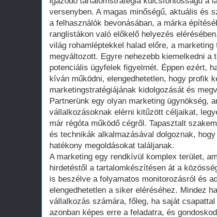
igazodó tartalomstratégia kulcsfontosságú a lát
versenyben. A magas minőségű, aktuális és sz
a felhasználók bevonásában, a márka építéséb
ranglistákon való előkelő helyezés elérésében
világ rohamléptekkel halad előre, a marketing 
megváltozott. Egyre nehezebb kiemelkedni a 
potenciális ügyfelek figyelmét. Éppen ezért, h
kíván működni, elengedhetetlen, hogy profik 
marketingstratégiájának kidolgozását és megv
Partnerünk egy olyan marketing ügynökség, a
vállalkozásoknak elérni kitűzött céljaikat, leg
már régóta működő cégről. Tapasztalt szakem
és technikák alkalmazásával dolgoznak, hogy
hatékony megoldásokat találjanak.
A marketing egy rendkívül komplex terület, am
hirdetéstől a tartalomkészítésen át a közöss
is beszélve a folyamatos monitorozásról és a
elengedhetetlen a siker eléréséhez. Mindez ha
vállalkozás számára, főleg, ha saját csapattal
azonban képes erre a feladatra, és gondoskodi