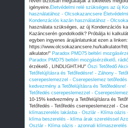
révén biztosan megtalálják a tökéletes megol
igényeire.
Életvédelmi relé szükséges az új K
használatához - Olcsokazancsere
Életvédelmi
Kondenzációs kazán használatához - Olcsok
használata szükséges, az új Kondenzációs k
Kazáncserén gondolkodik? Próbálja ki kalkulát
egyben ingyenes árajánlatunkat ezen a linken:
https://www.olcsokazancsere.hu/kalkulator/ht
alkulator/"
Paradox PMD75 beltéri mozgásérzék
Paradox PMD75 beltéri mozgásérzékelő, rádió
érzékelő , LINDLIGHT.HU"
Őszi Tetőfedő Akc
Tetőfelújításra és Tetőfedésre! - Záhony - Tet
cserepeslemezzel - Cserepeslemez tetőfedés
kedvezmény a Tetőfelújításra és Tetőfedésre! 
Tetőfedés cserepeslemezzel - Cserepeslemez
10-15% kedvezmény a Tetőfelújításra és Tetőf
Tetőfedés - Tetőfedés cserepeslemezzel - Cs
klímaszerelés lakásba - Oszlár - Klíma oázis -
klíma beszerelés - klíma árak szereléssel
Azo
Oszlár - Klíma oázis - azonnali klímaszerelés 