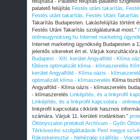
felújítása - Palatető felújítás-palatető szigetel
palatető felújítás
Festés utáni takarítás, Fest
Festés utáni takarítás, Festés Utáni Takarítá
Takarítás Budapesten. Lakásfelújítás történt é
Festés Utáni Takarítás szolgálatunkat most."
onlineugynokseg.hu
Internet marketing ügynö
Internet marketing ügynökség Budapesten a 11
jelentős sikereket ért el. Várjuk konzultációra
Budapest - XIII. kerület Angyalföld - Klíma oá
fűtésre optimalizált klíma - klímaszerelés
Klím
kerület Angyalföld - Klíma oázis - klímaszerel
optimalizált klíma - klímaszerelés
Klíma tisztít
Angyalföld - Klíma oázis - klímaszerelés budap
- klímaszerelés
Linképítés, és a linkprofil ka
Linképítés, és a linkprofil kapcsolata - onlin
linkprofil kapcsolata cikkünk hasznos informá
számára. Várjuk 11. kerületi irodánkban."
prot
Öltönyszalon
protokoll Archívum - Győri Öltö
Térkövezési szolgáltatások Pest megye szívéb
Rákoskeresztúr - Nehézgép szállítás - Viacolo