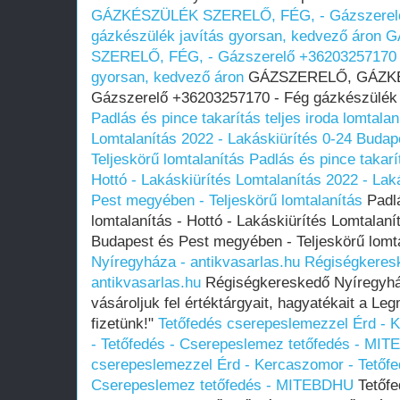
GÁZKÉSZÜLÉK SZERELŐ, FÉG, - Gázszerelő
gázkészülék javítás gyorsan, kedvező áron
G
SZERELŐ, FÉG, - Gázszerelő +36203257170 -
gyorsan, kedvező áron
GÁZSZERELŐ, GÁZKÉ
Gázszerelő +36203257170 - Fég gázkészülék 
Padlás és pince takarítás teljes iroda lomtalan
Lomtalanítás‎ 2022 - Lakáskiürítés 0-24 Budap
Teljeskörű lomtalanítás
Padlás és pince takarít
Hottó - Lakáskiürítés Lomtalanítás‎ 2022 - La
Pest megyében‎ - Teljeskörű lomtalanítás
Padlá
lomtalanítás - Hottó - Lakáskiürítés Lomtalaní
Budapest és Pest megyében‎ - Teljeskörű lomt
Nyíregyháza - antikvasarlas.hu
Régiségkeres
antikvasarlas.hu
Régiségkereskedő Nyíregyház
vásároljuk fel értéktárgyait, hagyatékait a 
fizetünk!"
Tetőfedés cserepeslemezzel Érd - 
- Tetőfedés - Cserepeslemez tetőfedés - MI
cserepeslemezzel Érd - Kercaszomor - Tetőfe
Cserepeslemez tetőfedés - MITEBDHU
Tetőfe