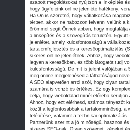
szabott megoldásokat nyújtson a linképítés és
hogy ügyfeleink online jelenléte hatékony, vo
Ha Ön is szeretné, hogy vállalkozása magabizt
térben, akkor ne habozzon felvenni velünk a 
örömmel segít Önnek abban, hogy megtalálja 
a linképítés és a szövegírás területén. Együtt é
jelenlétet, amely kulcsfontosságú a vállalkoz
tartalomfejlesztés és a keresőoptimalizálás (
sikeres online jelenlétnek. Ahhoz, hogy webo
legyen a keresőkben, és több látogatót tudj vo
kulcsfontosságú. De mit is jelent valójában a
meg online megjelenésed a láthatóságod növ
A SEO alapvetően arról szól, hogy olyan tarta
számára is vonzó és értékes. Ez egy komple
célja, hogy weboldalad minél előrébb kerüljön a
Ahhoz, hogy ezt elérhesd, számos tényezőt k
közül a legfontosabbak a tartalomminőség, a w
felépítése, valamint a technikai optimalizálás.
Partnerünk szerint a jó minőségű, hasznos és 
sikeres SEO-nak. Olyan szöveget, képeket és 