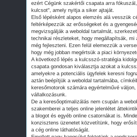
ezért Cégünk szakértői csapata arra fókuszál, 
kulcsot", amely nyitja a siker ajtaját.
Első lépésként alapos elemzés alá vesszük c
feltérképezzük az erősségeket és a gyengesé
megvizsgálják a weboldal tartalmát, szerkeze
technikai részleteket, hogy megállapítsák, mi 
még fejleszteni. Ezen felül elemezzük a versen
hogy még jobban megértsük a piaci környezet
A következő lépés a kulcsszó-stratégia kidol
csapata gondosan kiválasztja azokat a kulcss
amelyekre a potenciális ügyfelek keresni fog
aztán beépítjük a weboldal tartalmába, címké
keresőmotorok számára egyértelművé váljon, h
vállalkozásunk.
De a keresőoptimalizálás nem csupán a webol
szakemberei a teljes online jelenlétet áttekint
a blogot és egyéb online csatornákat is. Min
konzisztens üzenetet közvetítünk, hogy erősí
a cég online láthatóságát.
Emellett nagy hangsúlyt fektetünk a rendszere