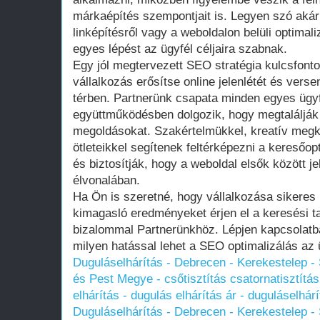
márkaépítés szempontjait is. Legyen szó akár 
linképítésről vagy a weboldalon belüli optimal
egyes lépést az ügyfél céljaira szabnak.
Egy jól megtervezett SEO stratégia kulcsfont
vállalkozás erősítse online jelenlétét és vers
térben. Partnerünk csapata minden egyes ügy
együttműködésben dolgozik, hogy megtalálják
megoldásokat. Szakértelmükkel, kreatív megkö
ötleteikkel segítenek feltérképezni a keresőopt
és biztosítják, hogy a weboldal elsők között j
élvonalában.
Ha Ön is szeretné, hogy vállalkozása sikeres 
kimagasló eredményeket érjen el a keresési tal
bizalommal Partnerünkhöz. Lépjen kapcsolatb
milyen hatással lehet a SEO optimalizálás az ü
Duguláselhárítás - Debrecen - Kerekestelep 
és Pest Megye - csőtisztítás csatornatisztítás 
elhárítás - dugulás elhárítás ár - duguláselhár
Duguláselhárítás - Debrecen - Kerekestelep 