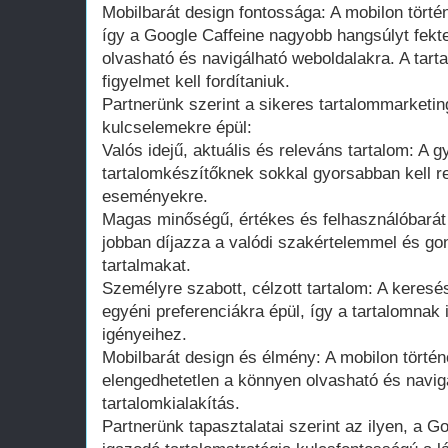
Mobilbarát design fontossága: A mobilon tört
így a Google Caffeine nagyobb hangsúlyt fekt
olvasható és navigálható weboldalakra. A tart
figyelmet kell fordítaniuk.
Partnerünk szerint a sikeres tartalommarketin
kulcselemekre épül:
Valós idejű, aktuális és releváns tartalom: A g
tartalomkészítőknek sokkal gyorsabban kell re
eseményekre.
Magas minőségű, értékes és felhasználóbarát 
jobban díjazza a valódi szakértelemmel és go
tartalmakat.
Személyre szabott, célzott tartalom: A keresé
egyéni preferenciákra épül, így a tartalomnak 
igényeihez.
Mobilbarát design és élmény: A mobilon törté
elengedhetetlen a könnyen olvasható és navig
tartalomkialakítás.
Partnerünk tapasztalatai szerint az ilyen, a G