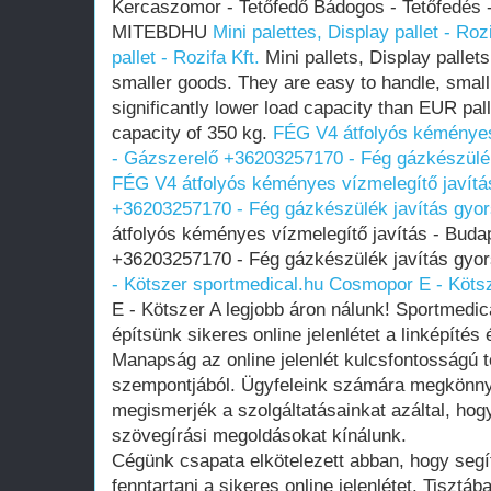
Kercaszomor - Tetőfedő Bádogos - Tetőfedés 
MITEBDHU
Mini palettes, Display pallet - Rozi
pallet - Rozifa Kft.
Mini pallets, Display pallets
smaller goods. They are easy to handle, small,
significantly lower load capacity than EUR pa
capacity of 350 kg.
FÉG V4 átfolyós kéményes
- Gázszerelő +36203257170 - Fég gázkészülék
FÉG V4 átfolyós kéményes vízmelegítő javítá
+36203257170 - Fég gázkészülék javítás gyo
átfolyós kéményes vízmelegítő javítás - Buda
+36203257170 - Fég gázkészülék javítás gyo
- Kötszer sportmedical.hu
Cosmopor E - Kötsz
E - Kötszer A legjobb áron nálunk! Sportmedi
építsünk sikeres online jelenlétet a linképítés
Manapság az online jelenlét kulcsfontosságú 
szempontjából. Ügyfeleink számára megkönnyí
megismerjék a szolgáltatásainkat azáltal, hog
szövegírási megoldásokat kínálunk.
Cégünk csapata elkötelezett abban, hogy segít
fenntartani a sikeres online jelenlétet. Tisztá