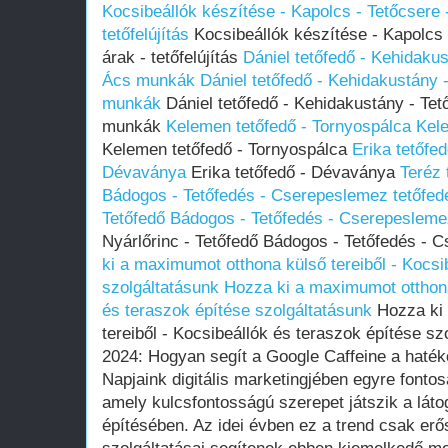
Kocsibeállók készítése - Kapolcs - Tetőcsere -
tetőfelújítás
Kocsibeállók készítése - Kapolcs -
árak - tetőfelújítás
Dániel tetőfedő - Kehidakus
Ács munkák
Dániel tetőfedő - Kehidakustány -
munkák
Dániel tetőfedő - Kehidakustány - Tető
munkák
Kelemen tetőfedő - Tornyospálca
Kele
Kelemen tetőfedő - Tornyospálca
Erika tetőfe
Dévaványa
Erika tetőfedő - Dévaványa
Teréz 
Bádogos - Tetőfedés - Cserepeslemez tetőfed
Tetőfedő Bádogos - Tetőfedés - Cserepesleme
Nyárlőrinc - Tetőfedő Bádogos - Tetőfedés - 
ki a maximumot otthona külső tereiből - Kocsi
szolgáltatásunk
Hozza ki a maximumot otthona 
és teraszok építése szolgáltatásunk
Hozza ki 
tereiből - Kocsibeállók és teraszok építése s
2024: Hogyan segít a Google Caffeine a haté
Napjaink digitális marketingjében egyre fontos
amely kulcsfontosságú szerepet játszik a lá
építésében. Az idei évben ez a trend csak erő