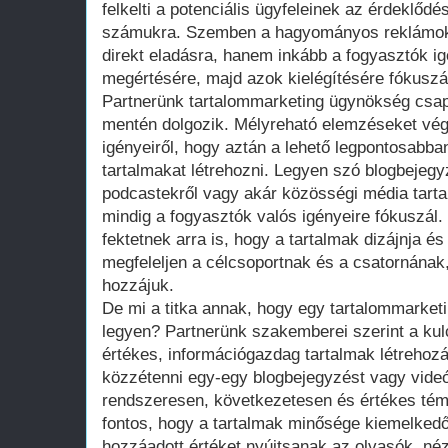
felkelti a potenciális ügyfeleinek az érdeklődé
számukra. Szemben a hagyományos reklámokk
direkt eladásra, hanem inkább a fogyasztók i
megértésére, majd azok kielégítésére fókuszá
Partnerünk tartalommarketing ügynökség csapa
mentén dolgozik. Mélyreható elemzéseket vég
igényeiről, hogy aztán a lehető legpontosabb
tartalmakat létrehozni. Legyen szó blogbejegy
podcastekről vagy akár közösségi média tarta
mindig a fogyasztók valós igényeire fókuszál.
fektetnek arra is, hogy a tartalmak dizájnja 
megfeleljen a célcsoportnak és a csatornának,
hozzájuk.
De mi a titka annak, hogy egy tartalommarke
legyen? Partnerünk szakemberei szerint a kul
értékes, információgazdag tartalmak létrehoz
közzétenni egy-egy blogbejegyzést vagy videó
rendszeresen, következetesen és értékes témák
fontos, hogy a tartalmak minősége kiemelkedő
hozzáadott értéket nyújtsanak az olvasók, né