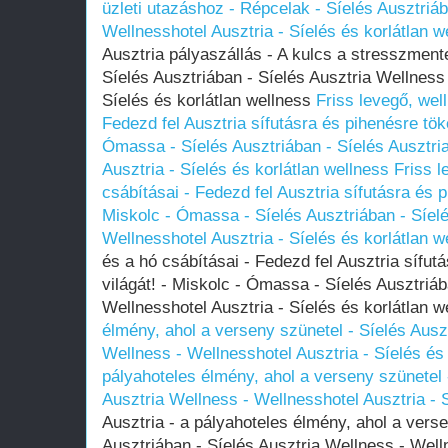
üzleti utazáshoz - Répcelak - Síelés Ausztriáb
Wellnesshotel Ausztria - Síelés és korlátlan w
Ausztria pályaszállás - A kulcs a stresszment
Síelés Ausztriában - Síelés Ausztria Wellness 
Síelés és korlátlan wellness
Friss levegő, wel
Fedezd fel Ausztria sífutásra és pihenésre töké
Ómassa - Síelés Ausztriában - Síelés Ausztri
Ausztria - Síelés és korlátlan wellness
Friss l
csábításai - Fedezd fel Ausztria sífutásra és p
Miskolc - Ómassa - Síelés Ausztriában - Síelé
Wellnesshotel Ausztria - Síelés és korlátlan w
és a hó csábításai - Fedezd fel Ausztria sífut
világát! - Miskolc - Ómassa - Síelés Ausztriáb
Wellnesshotel Ausztria - Síelés és korlátlan 
élmény, ahol a verseny szünetel - Síelés Auszt
Wellness - Wellnesshotel Ausztria - Síelés és 
pályahoteles élmény, ahol a verseny szünetel 
Ausztria Wellness - Wellnesshotel Ausztria - S
Ausztria - a pályahoteles élmény, ahol a verse
Ausztriában - Síelés Ausztria Wellness - Well