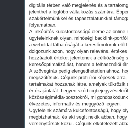
digitális térben való megjelenés és a tartalo
jelenthet a legtöbb vállalkozás számára. Éppe
szakértelmünkkel és tapasztalatunkkal támog
folyamatban.
A linképítés kulcsfontosságú eleme az online
ügyfeleinknek olyan, minőségi backlink-portfól
a weboldal láthatóságát a keresőmotorok előtt.
dolgozunk azon, hogy olyan releváns, értékes
hozzáadott értéket jelentenek a célközönség
keresőoptimalizálást, hanem a felhasználói élm
A szövegírás pedig elengedhetetlen ahhoz, ho
megszólítsuk. Cégünk profi írói képesek arra
tartalmakat hozzanak létre, amelyek tükrözik a
értékajánlatát. Legyen szó blogbejegyzésekről
közösségimédia-posztokról, mi gondoskodunk
élvezetes, informatív és meggyőző legyen.
Ügyfeleink számára kulcsfontosságú, hogy olya
megbízhatnak, és aki segít nekik abban, hogy
versenytársak közül. Cégünk elkötelezett abb