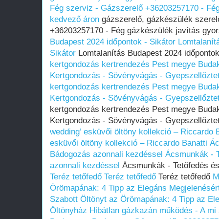
Fég szerviz - Gázszerelő +36203257170 - Fég
kedvező áron
gázszerelő, gázkészülék szerel
+36203257170 - Fég gázkészülék javítás gyo
Budapest 2024 időpontok - Sikátor
Lomtalanít
Sikátor
Lomtalanítás Budapest 2024 időpontok
kertgondozás kertrendezés Pest megye Buda
Kertgondozás - Sövényvágás - Gyepszellőztet
kertgondozás kertrendezés Pest megye Buda
Kertgondozás - Sövényvágás - Gyepszellőztet
kertgondozás kertrendezés Pest megye Buda
Kertgondozás - Sövényvágás - Gyepszellőztet
wedding’ esküvői öltöny kollekció – Riccardo B
esküvői öltöny kollekció – Riccardo Banatti
Ác
Bádogozás azonnali kezdéssel
Ácsmunkák - T
azonnali kezdéssel
Ácsmunkák - Tetőfedés és
Teréz tetőfedő
Teréz tetőfedő
Teréz tetőfedő
M
Örömapának: 4 Tipp az Elegáns Megjelenésért
Szabott Öltönyt az Örömapának: 4 Tipp az El
Öltönyház
Hibátlan gázkazán működés - A mi s