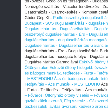
térkövezés Gödöllőn és térségében - Budapest
Nehézgép szállítás - Viacolor térkövezés - Zsa
Csatornázás - Csarnoképítés - Komplett csalá
Gódor Gép Kft.
Padló összefolyó duguláselhárí
Budapest - SOS duguláselhárítás - duguláselh
Dugulás elhárítás - Duguláselhárítás - Dugulá
összefolyó duguláselhárítás - Érd - Duguláse
duguláselhárítás - duguláselhárítás mosogató l
Duguláselhárítás - Duguláselhárítás Garanciá
duguláselhárítás - Érd - Duguláselhárítás Bud
duguláselhárítás mosogató lefolyó - Dugulás el
Duguláselhárítás Garanciával
Esküvői öltöny 
Öltönyszalon
Esküvői öltöny hidegebb évszak
és bádogos munkák, tetőfedés - Furta - Tetőf
- MESTEDOHU
Ács és bádogos munkák, tetőfe
Tetőjavítás - Ács munkák - MESTEDOHU
Ács 
- Furta - Tetőfedés - Tetőjavítás - Ács mu
– Fővárosi Öltönyház
öltöny viselés – Főváro
gázkészülék szerelő, Fég szerviz - Gázszere
gázkészülék javítás gyorsan, kedvező áron
gá