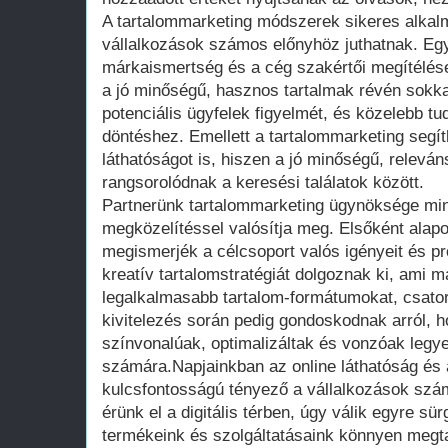
A tartalommarketing módszerek sikeres alka
vállalkozások számos előnyhöz juthatnak. Eg
márkaismertség és a cég szakértői megítélése
a jó minőségű, hasznos tartalmak révén sokkal 
potenciális ügyfelek figyelmét, és közelebb tu
döntéshez. Emellett a tartalommarketing segít
láthatóságot is, hiszen a jó minőségű, releván
rangsorolódnak a keresési találatok között.
Partnerünk tartalommarketing ügynöksége mind
megközelítéssel valósítja meg. Elsőként alap
megismerjék a célcsoport valós igényeit és pr
kreatív tartalomstratégiát dolgoznak ki, ami m
legalkalmasabb tartalom-formátumokat, csator
kivitelezés során pedig gondoskodnak arról, 
színvonalúak, optimalizáltak és vonzóak leg
számára.Napjainkban az online láthatóság és 
kulcsfontosságú tényező a vállalkozások szám
érünk el a digitális térben, úgy válik egyre s
termékeink és szolgáltatásaink könnyen megt