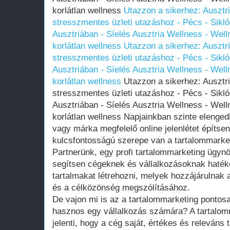
korlátlan wellness
Utazzon a sikerhez: Ausztri
stresszmentes üzleti utazáshoz - Pécs - Sikló
Ausztriában - Síelés Ausztria Wellness - Well
korlátlan wellness
Utazzon a sikerhez: Ausztri
stresszmentes üzleti utazáshoz - Pécs - Sikló
Ausztriában - Síelés Ausztria Wellness - Well
korlátlan wellness
Utazzon a sikerhez: Ausztri
stresszmentes üzleti utazáshoz - Pécs - Sikló
Ausztriában - Síelés Ausztria Wellness - Well
korlátlan wellness Napjainkban szinte elenged
vagy márka megfelelő online jelenlétet építs
kulcsfontosságú szerepe van a tartalommarke
Partnerünk, egy profi tartalommarketing ügyn
segítsen cégeknek és vállalkozásoknak hatéko
tartalmakat létrehozni, melyek hozzájárulnak a
és a célközönség megszólításához.
De vajon mi is az a tartalommarketing pontosa
hasznos egy vállalkozás számára? A tartalom
jelenti, hogy a cég saját, értékes és releváns 