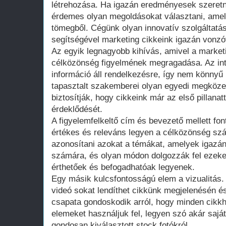
létrehozása. Ha igazán eredményesek szeretné
érdemes olyan megoldásokat választani, amel
tömegből. Cégünk olyan innovatív szolgáltatá
segítségével marketing cikkeink igazán vonz
Az egyik legnagyobb kihívás, amivel a marke
célközönség figyelmének megragadása. Az int
információ áll rendelkezésre, így nem könnyű
tapasztalt szakemberei olyan egyedi megköze
biztosítják, hogy cikkeink már az első pillanat
érdeklődését.
A figyelemfelkeltő cím és bevezető mellett fon
értékes és releváns legyen a célközönség sz
azonosítani azokat a témákat, amelyek igazán
számára, és olyan módon dolgozzák fel ezeke
érthetőek és befogadhatóak legyenek.
Egy másik kulcsfontosságú elem a vizualitás.
videó sokat lendíthet cikkünk megjelenésén é
csapata gondoskodik arról, hogy minden cikkh
elemeket használjuk fel, legyen szó akár saját
gondosan kiválasztott stock fotókról.