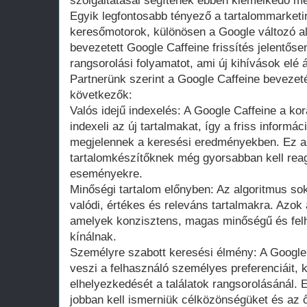
szolgáltatásai segítenek ebben kiemelkedő me
Egyik legfontosabb tényező a tartalommarket
keresőmotorok, különösen a Google változó a
bevezetett Google Caffeine frissítés jelentősen
rangsorolási folyamatot, ami új kihívások elé á
Partnerünk szerint a Google Caffeine bevezet
következők:
Valós idejű indexelés: A Google Caffeine a ko
indexeli az új tartalmakat, így a friss inform
megjelennek a keresési eredményekben. Ez azt
tartalomkészítőknek még gyorsabban kell reag
eseményekre.
Minőségi tartalom előnyben: Az algoritmus so
valódi, értékes és releváns tartalmakra. Azok
amelyek konzisztens, magas minőségű és felh
kínálnak.
Személyre szabott keresési élmény: A Google
veszi a felhasználó személyes preferenciáit, k
elhelyezkedését a találatok rangsorolásánál.
jobban kell ismerniük célközönségüket és az ő