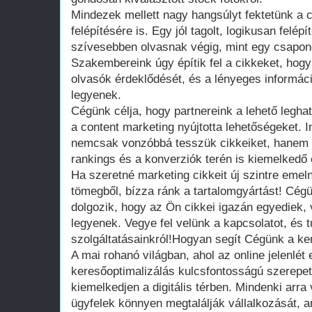
Mindezek mellett nagy hangsúlyt fektetünk a c
felépítésére is. Egy jól tagolt, logikusan felép
szívesebben olvasnak végig, mint egy csapong
Szakembereink úgy építik fel a cikkeket, hogy
olvasók érdeklődését, és a lényeges informá
legyenek.
Cégünk célja, hogy partnereink a lehető legha
a content marketing nyújtotta lehetőségeket. 
nemcsak vonzóbbá tesszük cikkeiket, hanem s
rankings és a konverziók terén is kiemelkedő
Ha szeretné marketing cikkeit új szintre emel
tömegből, bízza ránk a tartalomgyártást! Cég
dolgozik, hogy az Ön cikkei igazán egyediek
legyenek. Vegye fel velünk a kapcsolatot, és 
szolgáltatásainkról!Hogyan segít Cégünk a ke
A mai rohanó világban, ahol az online jelenlét 
keresőoptimalizálás kulcsfontosságú szerepet
kiemelkedjen a digitális térben. Mindenki arra 
ügyfelek könnyen megtalálják vállalkozását, 