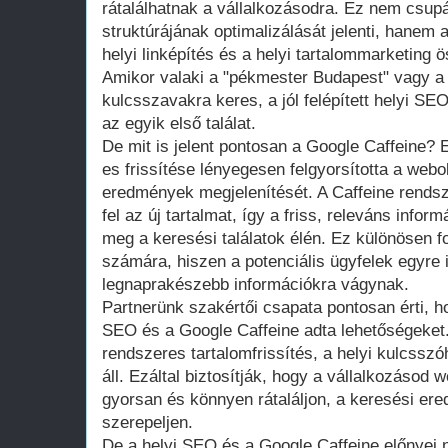
rátalálhatnak a vállalkozásodra. Ez nem csup
struktúrájának optimalizálását jelenti, hanem 
helyi linképítés és a helyi tartalommarketing ö
Amikor valaki a "pékmester Budapest" vagy 
kulcsszavakra keres, a jól felépített helyi SE
az egyik első találat.
De mit is jelent pontosan a Google Caffeine?
es frissítése lényegesen felgyorsította a webo
eredmények megjelenítését. A Caffeine rends
fel az új tartalmat, így a friss, releváns info
meg a keresési találatok élén. Ez különösen f
számára, hiszen a potenciális ügyfelek egyre 
legnaprakészebb információkra vágynak.
Partnerünk szakértői csapata pontosan érti, ho
SEO és a Google Caffeine adta lehetőségeket.
rendszeres tartalomfrissítés, a helyi kulcsszó
áll. Ezáltal biztosítják, hogy a vállalkozásod
gyorsan és könnyen rátaláljon, a keresési er
szerepeljen.
De a helyi SEO és a Google Caffeine előnyei 