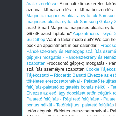
árak szereléssel
Azonnali klímaszerelés lakás
azonnali klímaszerelés - új klíma beszerelés 
Magnetic mágneses oldalra nyíló tok Samsun
mágneses oldalra nyíló tok Samsung Galaxy 
árak! Smart Magnetic mágneses oldalra nyíl
G973F ezüst Tiptok.hu"
Appointments - Győr 
Suit Shop
Want a tailor-made suit? We can hel
book an appointment in our calendar."
Fröccsö
Páncélszekrény és Nehézgép szállítás szemé
gép(ek) mozgatás - Páncélszekrény és Nehéz
szabottan
Fröccsöntő gép(ek) mozgatás - Pá
szállítás személyre szabottan
Cookie Tájékozt
Tájékoztató – Riccardo Banatti
Élvezze az eső
tökéletes ereszcsatornáival - Palatető felújítás
felújítás-palatető szigetelés bontás nélkül - Tet
Élvezze az eső lágy dobolását tetőn cégünk tö
Palatető felújítás - Régi tető felújítása - Palat
bontás nélkül - Tetőfelújítás, palatető felújítás
tetőn cégünk tökéletes ereszcsatornáival - Pala