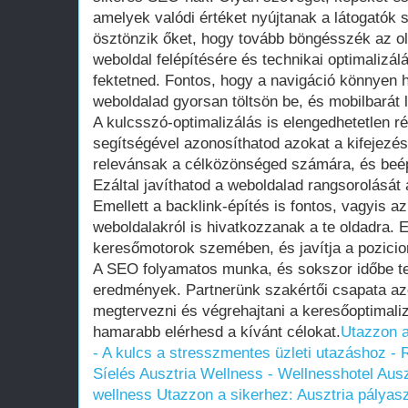
amelyek valódi értéket nyújtanak a látogatók
ösztönzik őket, hogy tovább böngésszék az o
weboldal felépítésére és technikai optimalizál
fektetned. Fontos, hogy a navigáció könnyen 
weboldalad gyorsan töltsön be, és mobilbarát 
A kulcsszó-optimalizálás is elengedhetetlen 
segítségével azonosíthatod azokat a kifejezé
relevánsak a célközönséged számára, és beép
Ezáltal javíthatod a weboldalad rangsorolását 
Emellett a backlink-építés is fontos, vagyis 
weboldalakról is hivatkozzanak a te oldadra. E
keresőmotorok szemében, és javítja a pozicio
A SEO folyamatos munka, és sokszor időbe te
eredmények. Partnerünk szakértői csapata az
megtervezni és végrehajtani a keresőoptimaliz
hamarabb elérhesd a kívánt célokat.
Utazzon a
- A kulcs a stresszmentes üzleti utazáshoz - 
Síelés Ausztria Wellness - Wellnesshotel Auszt
wellness
Utazzon a sikerhez: Ausztria pályas