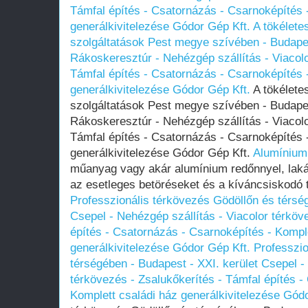
Támfal építés - Csatornázás - Csarnoképítés 
generálkivitelezése Gódor Gép Kft.
A tökélete
szolgáltatások Pest megye szívében - Budapes
Rákoskeresztúr - Nehézgép szállítás - Viacolo
Támfal építés - Csatornázás - Csarnoképítés 
generálkivitelezése Gódor Gép Kft.
A tökéletes
szolgáltatások Pest megye szívében - Budapes
Rákoskeresztúr - Nehézgép szállítás - Viacolo
Támfal építés - Csatornázás - Csarnoképítés 
generálkivitelezése Gódor Gép Kft.
Alumínium
műanyag vagy akár alumínium redőnnyel, la
az esetleges betöréseket és a kíváncsiskodó t
Professzionális térkövezés Gödöllőn és térség
Csepel - Nehézgép szállítás - Viacolor térköv
építés - Csatornázás - Csarnoképítés - Kompl
generálkivitelezése Gódor Gép Kft.
Professzio
térségében - Budapest - XXI. kerület Csepel -
térkövezés - Zsalukőkerítés - Támfal építés -
Komplett családi ház generálkivitelezése Gód